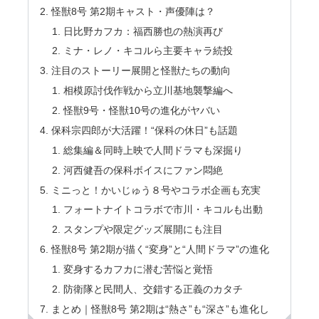
怪獣8号 第2期キャスト・声優陣は？
日比野カフカ：福西勝也の熱演再び
ミナ・レノ・キコルら主要キャラ続投
注目のストーリー展開と怪獣たちの動向
相模原討伐作戦から立川基地襲撃編へ
怪獣9号・怪獣10号の進化がヤバい
保科宗四郎が大活躍！“保科の休日”も話題
総集編＆同時上映で人間ドラマも深掘り
河西健吾の保科ボイスにファン悶絶
ミニっと！かいじゅう８号やコラボ企画も充実
フォートナイトコラボで市川・キコルも出動
スタンプや限定グッズ展開にも注目
怪獣8号 第2期が描く“変身”と“人間ドラマ”の進化
変身するカフカに潜む苦悩と覚悟
防衛隊と民間人、交錯する正義のカタチ
まとめ｜怪獣8号 第2期は“熱さ”も“深さ”も進化し