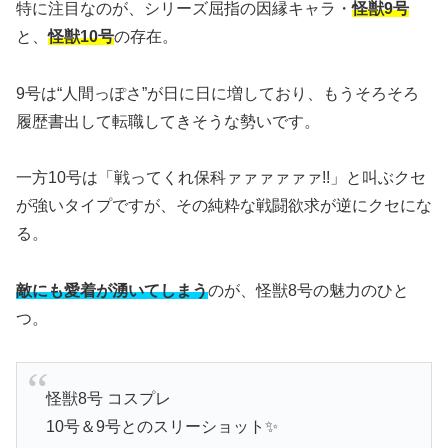
特に注目なのが、シリーズ屈指の因縁キャラ・
怪獣9号
と、
怪獣10号
の存在。
9号は“人間っぽさ”が日に日に増しており、もうそろそろ
履歴書出して転職してきそうな勢いです。
一方10号は「戦ってくれ保科ァァァァァァ!!」と叫ぶクセ
が強いタイプですが、その純粋な戦闘欲求が逆にクセにな
る。
敵にも愛着が湧いてしまう
のが、怪獣8号の魅力のひと
つ。
怪獣8号 コスプレ
10号＆9号とのスリーショット✨