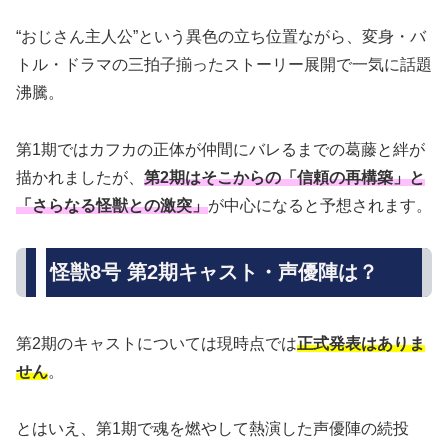
“おじさん主人公”という異色の立ち位置ながら、変身・バ
トル・ドラマの三拍子揃ったストーリー展開で一気に話題
沸騰。
第1期ではカフカの正体が仲間にバレるまでの葛藤と絆が
描かれましたが、
第2期はそこからの「信頼の再構築」と
「さらなる怪獣との激突」
が中心になると予想されます。
怪獣8号 第2期キャスト・声優陣は？
第2期のキャストについては現時点では
正式発表はありま
せん
。
とはいえ、第1期で魂を燃やして熱演した声優陣の続投