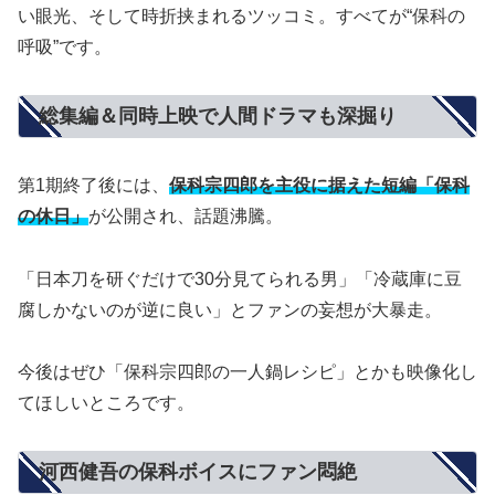
い眼光、そして時折挟まれるツッコミ。すべてが“保科の
呼吸”です。
総集編＆同時上映で人間ドラマも深掘り
第1期終了後には、
保科宗四郎を主役に据えた短編「保科
の休日」
が公開され、話題沸騰。
「日本刀を研ぐだけで30分見てられる男」「冷蔵庫に豆
腐しかないのが逆に良い」とファンの妄想が大暴走。
今後はぜひ「保科宗四郎の一人鍋レシピ」とかも映像化し
てほしいところです。
河西健吾の保科ボイスにファン悶絶