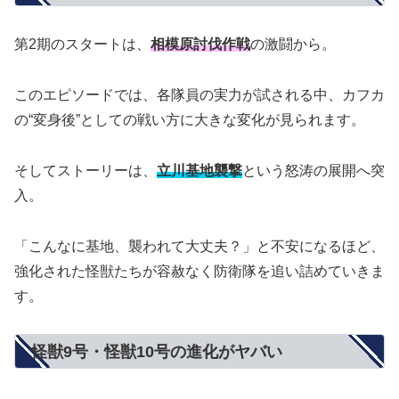
第2期のスタートは、
相模原討伐作戦
の激闘から。
このエピソードでは、各隊員の実力が試される中、カフカ
の“変身後”としての戦い方に大きな変化が見られます。
そしてストーリーは、
立川基地襲撃
という怒涛の展開へ突
入。
「こんなに基地、襲われて大丈夫？」と不安になるほど、
強化された怪獣たちが容赦なく防衛隊を追い詰めていきま
す。
怪獣9号・怪獣10号の進化がヤバい