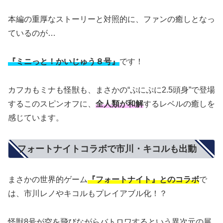
本編の重厚なストーリーと対照的に、ファンの癒しとなっ
ているのが…
『ミニっと！かいじゅう８号』
です！
カフカもミナも怪獣も、まさかの“ぷにぷに2.5頭身”で登場
するこのスピンオフに、
全人類が和解
するレベルの癒しを
感じています。
フォートナイトコラボで市川・キコルも出動
まさかの世界的ゲーム
『フォートナイト』とのコラボ
で
は、市川レノやキコルもプレイアブル化！？
怪獣8号が空を飛びながらバトロワするという異次元の展