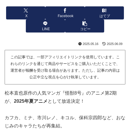
X
Facebook
はてブ
LINE
コピー
2025.05.16
2025.06.09
この記事では、一部アフィリエイトリンクを使用しています。こ
れらのリンクを通じて商品やサービスをご購入いただくことで、
運営者が報酬を受け取る場合があります。ただし、記事の内容は
公正中立な視点を心がけ執筆しています。
松本直也原作の人気マンガ『怪獣8号』のアニメ第2期
が、
2025年夏アニメ
として放送決定！
カフカ、ミナ、市川レノ、キコル、保科宗四郎など、おな
じみのキャラたちが再集結。