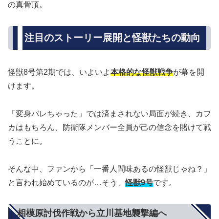
の真骨頂。
注目のストーリー展開と怪獣たちの動向
怪獣8号第2期では、いよいよ
本格的な怪獣戦争
が幕を開
けます。
「変身バレちゃった」では済まされない局面が続き、カフ
カはもちろん、防衛隊メンバー全員が己の信念を賭けて戦
うことに。
そんな中、ファンから「一番人間味あるの怪獣じゃね？」
と言われ始めているのが…そう、
怪獣9号
です。
相模原討伐作戦から立川基地襲撃編へ