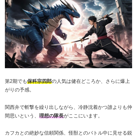
第2期でも
保科宗四郎
の人気は健在どころか、さらに爆上
がりの予感。
関西弁で斬撃を繰り出しながら、冷静沈着かつ誰よりも仲
間思いという、
理想の隊長
がここにいます。
カフカとの絶妙な信頼関係、怪獣とのバトル中に見せる鋭