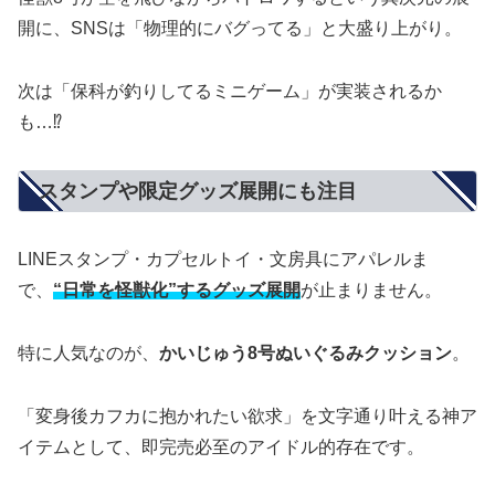
開に、SNSは「物理的にバグってる」と大盛り上がり。
次は「保科が釣りしてるミニゲーム」が実装されるか
も…⁉︎
スタンプや限定グッズ展開にも注目
LINEスタンプ・カプセルトイ・文房具にアパレルま
で、
“日常を怪獣化”するグッズ展開
が止まりません。
特に人気なのが、
かいじゅう8号ぬいぐるみクッション
。
「変身後カフカに抱かれたい欲求」を文字通り叶える神ア
イテムとして、即完売必至のアイドル的存在です。