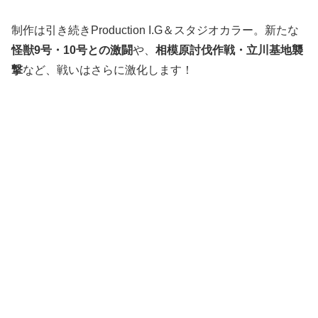
制作は引き続きProduction I.G＆スタジオカラー。新たな
怪獣9号・10号との激闘
や、
相模原討伐作戦・立川基地襲
撃
など、戦いはさらに激化します！