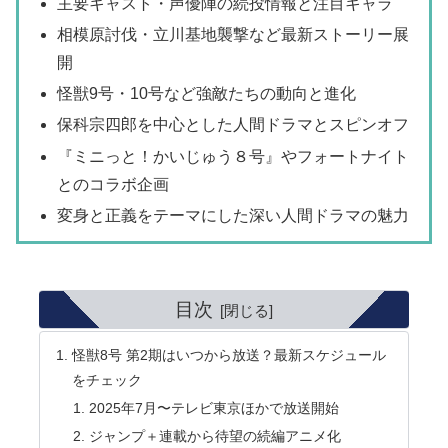
主要キャスト・声優陣の続投情報と注目キャラ
相模原討伐・立川基地襲撃など最新ストーリー展
開
怪獣9号・10号など強敵たちの動向と進化
保科宗四郎を中心とした人間ドラマとスピンオフ
『ミニっと！かいじゅう８号』やフォートナイト
とのコラボ企画
変身と正義をテーマにした深い人間ドラマの魅力
目次
怪獣8号 第2期はいつから放送？最新スケジュール
をチェック
2025年7月〜テレビ東京ほかで放送開始
ジャンプ＋連載から待望の続編アニメ化