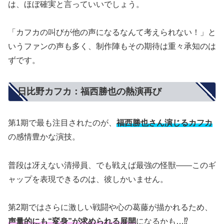
は、ほぼ確実と言っていいでしょう。
「カフカの叫びが他の声になるなんて考えられない！」と
いうファンの声も多く、制作陣もその期待は重々承知のは
ずです。
日比野カフカ：福西勝也の熱演再び
第1期で最も注目されたのが、
福西勝也さん演じるカフカ
の感情豊かな演技。
普段は冴えない清掃員、でも戦えば最強の怪獣——このギ
ャップを表現できるのは、彼しかいません。
第2期ではさらに激しい戦闘や心の葛藤が描かれるため、
声量的にも“変身”が求められる展開
になるかも…⁉︎