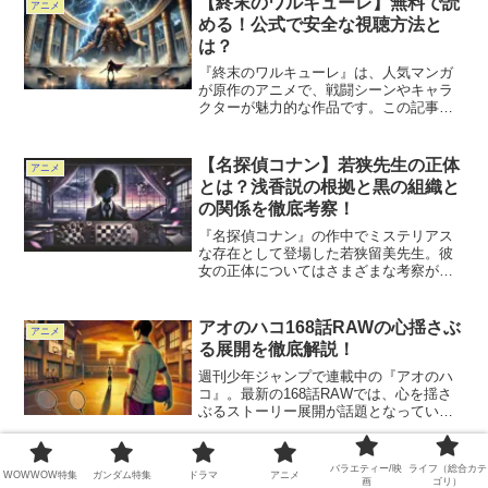
【終末のワルキューレ】無料で読
アニメ
ロ』や『千と千尋』を超える驚...
める！公式で安全な視聴方法と
は？
『終末のワルキューレ』は、人気マンガ
が原作のアニメで、戦闘シーンやキャラ
クターが魅力的な作品です。この記事で
は、「終末のワルキューレ」を無料で視
聴するための公式方法を詳しく解説しま
す。安全に視聴するためのポイントや、
【名探偵コナン】若狭先生の正体
アニメ
利用できる無料プラットフ...
とは？浅香説の根拠と黒の組織と
の関係を徹底考察！
『名探偵コナン』の作中でミステリアス
な存在として登場した若狭留美先生。彼
女の正体についてはさまざまな考察が飛
び交っていますが、中でも有力なのが
「浅香＝若狭留美」説です。若狭先生の
過去、黒の組織との関係、そして彼女の
アオのハコ168話RAWの心揺さぶ
アニメ
真の目的とは？この記事では...
る展開を徹底解説！
週刊少年ジャンプで連載中の『アオのハ
コ』。最新の168話RAWでは、心を揺さ
ぶるストーリー展開が話題となっていま
す。主人公たちの葛藤や成長が描かれる
中で、物語はどのような方向に進んでい
くのでしょうか。この記事では、168話の
バラエティー/映
ライフ（総合カテ
WOWWOW特集
ガンダム特集
ドラマ
アニメ
RAW内容を中心...
画
ゴリ）