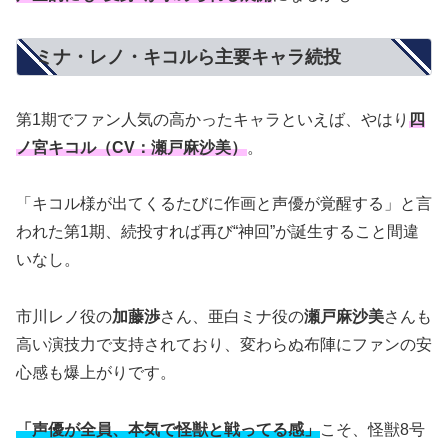
ミナ・レノ・キコルら主要キャラ続投
第1期でファン人気の高かったキャラといえば、やはり
四
ノ宮キコル（CV：瀬戸麻沙美）
。
「キコル様が出てくるたびに作画と声優が覚醒する」と言
われた第1期、続投すれば再び“神回”が誕生すること間違
いなし。
市川レノ役の
加藤渉
さん、亜白ミナ役の
瀬戸麻沙美
さんも
高い演技力で支持されており、変わらぬ布陣にファンの安
心感も爆上がりです。
「声優が全員、本気で怪獣と戦ってる感」
こそ、怪獣8号