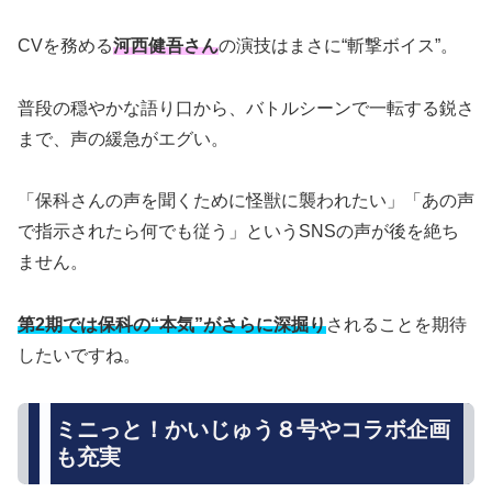
CVを務める
河西健吾さん
の演技はまさに“斬撃ボイス”。
普段の穏やかな語り口から、バトルシーンで一転する鋭さ
まで、声の緩急がエグい。
「保科さんの声を聞くために怪獣に襲われたい」「あの声
で指示されたら何でも従う」というSNSの声が後を絶ち
ません。
第2期では保科の“本気”がさらに深掘り
されることを期待
したいですね。
ミニっと！かいじゅう８号やコラボ企画
も充実