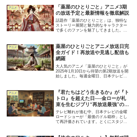
「薬屋のひとりごと」アニメ3期
アニメ
の放送予定と最新情報を徹底解説
話題作「薬屋のひとりごと」は、独特な
ストーリー展開と魅力的なキャラクター
で多くのファンを魅了してきました。現
在、第2期の放送が2025年1月10日から予
定されており、ファンの期待が高まって
います。この記事では、アニメ3期に関す
薬屋のひとりごとアニメ放送日完
アニメ
る可能性や今後...
全ガイド！再放送や見逃し配信も
網羅
大人気のアニメ「薬屋のひとりごと」が
2025年1月10日から待望の第2期放送を開
始しました。毎週金曜日、日本テレビ系
の「FRIDAY ANIME NIGHT」枠で視聴可
能です。しかし、仕事や予定で見逃して
しまう方も多いはず。そこで本記事で
『君たちはどう生きるか』が『ト
アニメ
は...
トロ』を超えた日──金ローが札
束を生むジブリ“再放送最強”の真
実とは？
テレビ離れが進む中、日本テレビの金曜
ロードショーが「最後のドル箱枠」とし
て再評価されています。とくにスタジオ
ジブリ作品の再放送は圧倒的な視聴率を
記録し、なかでも宮﨑駿監督の最新作
『君たちはどう生きるか』は、『トト