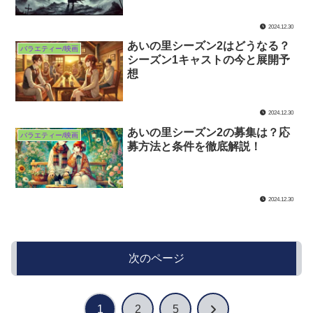
2024.12.30
あいの里シーズン2はどうなる？
バラエティー/映画
シーズン1キャストの今と展開予
想
2024.12.30
あいの里シーズン2の募集は？応
バラエティー/映画
募方法と条件を徹底解説！
2024.12.30
次のページ
次
1
2
5