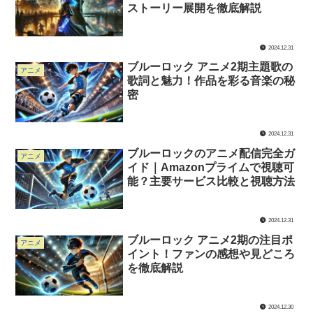
ストーリー展開を徹底解説
2024.12.31
ブルーロック アニメ2期主題歌の
アニメ
歌詞と魅力！作品を彩る音楽の秘
密
2024.12.31
ブルーロックのアニメ配信完全ガ
アニメ
イド｜Amazonプライムで視聴可
能？主要サービス比較と視聴方法
2024.12.31
ブルーロック アニメ2期の注目ポ
アニメ
イント！ファンの感想や見どころ
を徹底解説
2024.12.30