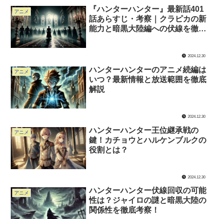
『ハンターハンター』最新話401
アニメ
話あらすじ・考察｜クラピカの新
能力と暗黒大陸編への伏線を徹底
予想
2024.12.30
ハンターハンターのアニメ続編は
アニメ
いつ？最新情報と放送範囲を徹底
解説
2024.12.30
ハンターハンター王位継承戦の
アニメ
鍵！カチョウとハルケンブルクの
役割とは？
2024.12.30
ハンターハンター伏線回収の可能
アニメ
性は？ジャイロの謎と暗黒大陸の
関係性を徹底考察！