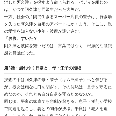
消した阿久津」を探すよう命じられる。バディを組むの
は、かつて阿久津と同級生だった大矢だ。
一方、社会の片隅で生きるスーパー店員の豊子は、行き場
を失った阿久津を自宅のアパートにかくまう。そこに、親
の愛情を知らない少年・波留が迷い込む。
「お腹、すいた？」
阿久津と波留を繋いだのは、言葉ではなく、根源的な飢餓
感と孤独だった。
第3話：崩れゆく日常と、母・栄子の拒絶
捜査の手は阿久津の母・栄子（キムラ緑子）へと伸びる
が、彼女は頑なに口を閉ざす。その沈黙は、息子を守るた
めなのか、それとも自分自身を守るためなのか。
同じ頃、平良の家庭でも悲劇が起きる。息子・孝則が学校
で問題を起こし、妻との関係が決壊。平良は「犯人を追
う」ことでしか、自分を保てなくなっていく。