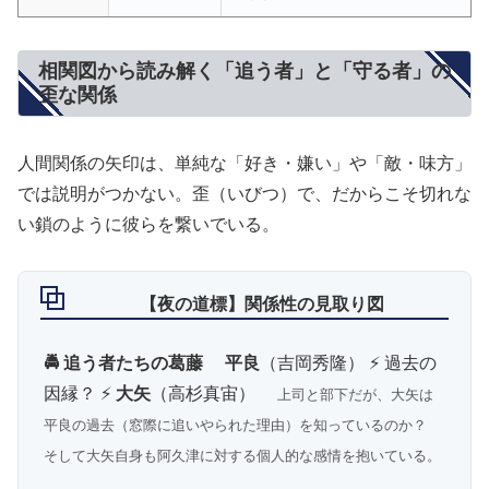
相関図から読み解く「追う者」と「守る者」の
歪な関係
人間関係の矢印は、単純な「好き・嫌い」や「敵・味方」
では説明がつかない。歪（いびつ）で、だからこそ切れな
い鎖のように彼らを繋いでいる。
【夜の道標】関係性の見取り図
🚔 追う者たちの葛藤
平良
（吉岡秀隆） ⚡️ 過去の
因縁？ ⚡️
大矢
（高杉真宙）
上司と部下だが、大矢は
平良の過去（窓際に追いやられた理由）を知っているのか？
そして大矢自身も阿久津に対する個人的な感情を抱いている。