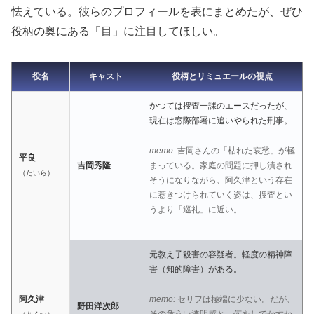
怯えている。彼らのプロフィールを表にまとめたが、ぜひ
役柄の奥にある「目」に注目してほしい。
役名
キャスト
役柄とリミュエールの視点
かつては捜査一課のエースだったが、
現在は窓際部署に追いやられた刑事。
memo:
吉岡さんの「枯れた哀愁」が極
平良
まっている。家庭の問題に押し潰され
吉岡秀隆
（たいら）
そうになりながら、阿久津という存在
に惹きつけられていく姿は、捜査とい
うより「巡礼」に近い。
元教え子殺害の容疑者。軽度の精神障
害（知的障害）がある。
memo:
セリフは極端に少ない。だが、
阿久津
野田洋次郎