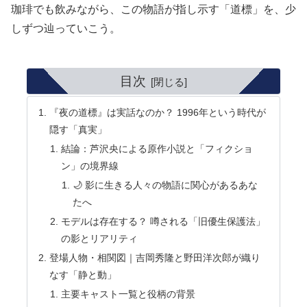
珈琲でも飲みながら、この物語が指し示す「道標」を、少
しずつ辿っていこう。
目次
『夜の道標』は実話なのか？ 1996年という時代が
隠す「真実」
結論：芦沢央による原作小説と「フィクショ
ン」の境界線
🌙 影に生きる人々の物語に関心があるあな
たへ
モデルは存在する？ 噂される「旧優生保護法」
の影とリアリティ
登場人物・相関図｜吉岡秀隆と野田洋次郎が織り
なす「静と動」
主要キャスト一覧と役柄の背景