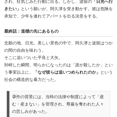
され、狂気じみた行動に出る。しかし、波留の
「日光へ行
きたい」
という願いが、阿久津を突き動かす。彼は危険を
承知で、少年を連れてアパートを出る決意をする。
最終話：道標の先にあるもの
念願の地、日光。美しい景色の中で、阿久津と波留はつか
の間の自由を味わう。
そこに追いついた平良と大矢。
対峙した瞬間、明らかになったのは「誰が殺したか」とい
う事実以上に、
「なぜ彼らは追いつめられたのか」
という
社会の構造的な暴力だった。
事件の背景には、当時の法律や制度によって「産
む・産まない」を管理され、尊厳を奪われた人々
の悲しみがあった。