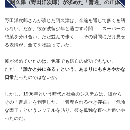
阿久津（野田洋次郎）が求めた「普通」の正体
野田洋次郎さんが演じた阿久津は、全編を通して多くを語
らない。だが、彼が波留少年と過ごす時間——スーパーの
惣菜を分け合い、ただ並んで歩く——その瞬間にだけ見せ
る表情が、全てを物語っていた。
彼が求めていたのは、免罪でも逃亡の成功でもない。
ただ、
「誰かと共に在る」という、あまりにもささやかな
日常
だったのではないか。
しかし、1996年という時代と社会のシステムは、彼から
その「普通」を剥奪した。「管理されるべき存在」「危険
な因子」というレッテルを貼り、彼を孤独な夜へと追いや
ったのだ。