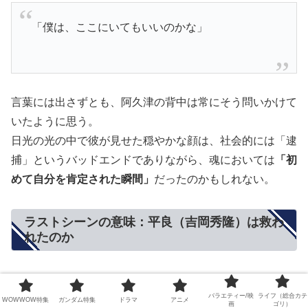
「僕は、ここにいてもいいのかな」
言葉には出さずとも、阿久津の背中は常にそう問いかけて
いたように思う。
日光の光の中で彼が見せた穏やかな顔は、社会的には「逮
捕」というバッドエンドでありながら、魂においては
「初
めて自分を肯定された瞬間」
だったのかもしれない。
ラストシーンの意味：平良（吉岡秀隆）は救わ
れたのか
一方、追う側の平良（吉岡秀隆）はどうだろうか。
バラエティー/映
ライフ（総合カテ
WOWWOW特集
ガンダム特集
ドラマ
アニメ
画
ゴリ）