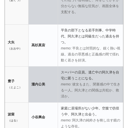
その危うい透明感と、何をしでかすか
（あくつ）
分からない無垢な狂気が、画面全体を
支配する。
平良の部下となる若手刑事。中学時
代、阿久津とは同級生だった過去を持
大矢
つ。
高杉真宙
memo:
平良とは対照的な、鋭く熱い視
（おおや）
線。過去の罪悪感と正義感の間で揺れ
動く若さを好演。
スーパーの店員。逃亡中の阿久津を自
宅に匿うことになる。
豊子
瀧内公美
memo:
彼女もまた、閉塞感の中で生き
（とよこ）
る一人。阿久津との関係は共犯か、救
済か。
家庭に居場所がない少年。空腹で彷徨
波留
う中、阿久津と出会う。
小谷興会
memo:
阿久津の純粋さを映し出す鏡の
（はる）
ような存在。