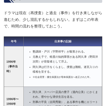
ドラマは現在（再捜査）と過去（事件）を行き来しながら
進むため、少し混乱するかもしれない。まずはこの年表
で、時間の流れを整理しておこう。
年号
出来事の記録
塾講師・戸川（宇野祥平）が殺害される。
元教え子で、軽度の知的障害がある阿久津（野田洋
次郎）が容疑者として浮上。
1996年
（事件当
阿久津は行方をくらまし、捜査は難航。迷宮入りの
時）
様相を呈する。
※社会背景：優生保護法が母体保護法へ改正された年。
阿久津、スーパー店員の豊子（瀧内公美）にかくま
われ、密やかな潜伏生活を送る。
1996年〜
刑事の平良（吉岡秀隆）、ある事件を機にエリート
1998年