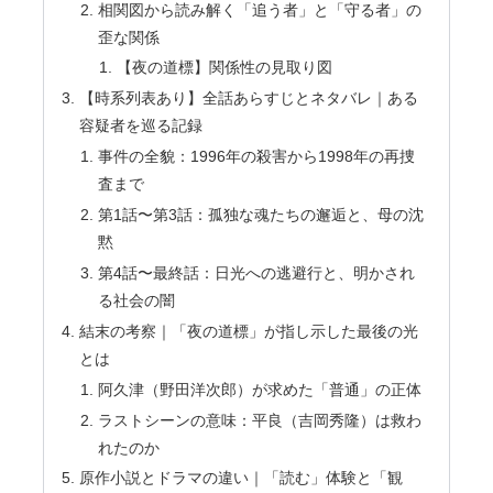
相関図から読み解く「追う者」と「守る者」の
歪な関係
【夜の道標】関係性の見取り図
【時系列表あり】全話あらすじとネタバレ｜ある
容疑者を巡る記録
事件の全貌：1996年の殺害から1998年の再捜
査まで
第1話〜第3話：孤独な魂たちの邂逅と、母の沈
黙
第4話〜最終話：日光への逃避行と、明かされ
る社会の闇
結末の考察｜「夜の道標」が指し示した最後の光
とは
阿久津（野田洋次郎）が求めた「普通」の正体
ラストシーンの意味：平良（吉岡秀隆）は救わ
れたのか
原作小説とドラマの違い｜「読む」体験と「観