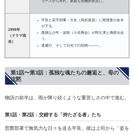
コースから外れ、家庭も危機的状況に。
平良と若手刑事・大矢（高杉真宙）に再捜査の命令
が下る。
1998年
孤独な少年・波留（小谷興会）が阿久津と偶然出会
（ドラマ現
う。
在）
逃避行、そして日光での対峙へ——。
第1話〜第3話：孤独な魂たちの邂逅と、母の
沈黙
物語の前半は、雨が降り続くような重苦しさの中で進む。
第1話・第2話：交錯する「持たざる者」たち
窓際部署で無気力な日々を送る平良。彼は上司から「姿を