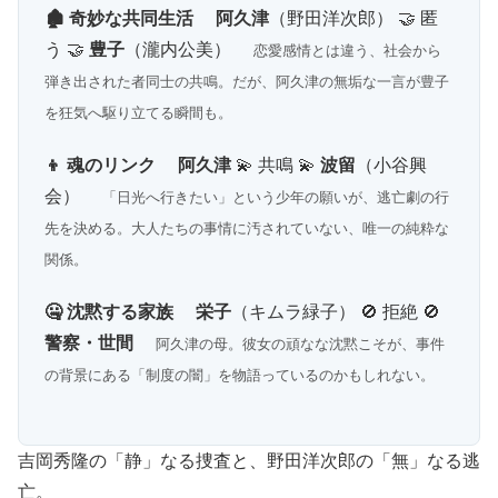
🏚 奇妙な共同生活
阿久津
（野田洋次郎） 🤝 匿
う 🤝
豊子
（瀧内公美）
恋愛感情とは違う、社会から
弾き出された者同士の共鳴。だが、阿久津の無垢な一言が豊子
を狂気へ駆り立てる瞬間も。
👦 魂のリンク
阿久津
💫 共鳴 💫
波留
（小谷興
会）
「日光へ行きたい」という少年の願いが、逃亡劇の行
先を決める。大人たちの事情に汚されていない、唯一の純粋な
関係。
🤐 沈黙する家族
栄子
（キムラ緑子） 🚫 拒絶 🚫
警察・世間
阿久津の母。彼女の頑なな沈黙こそが、事件
の背景にある「制度の闇」を物語っているのかもしれない。
吉岡秀隆の「静」なる捜査と、野田洋次郎の「無」なる逃
亡。