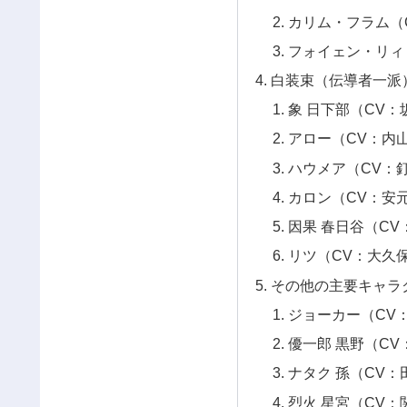
カリム・フラム（
フォイェン・リィ
白装束（伝導者一派
象 日下部（CV：
アロー（CV：内山
ハウメア（CV：釘
カロン（CV：安元
因果 春日谷（CV
リツ（CV：大久保
その他の主要キャラ
ジョーカー（CV
優一郎 黒野（CV
ナタク 孫（CV：
烈火 星宮（CV：