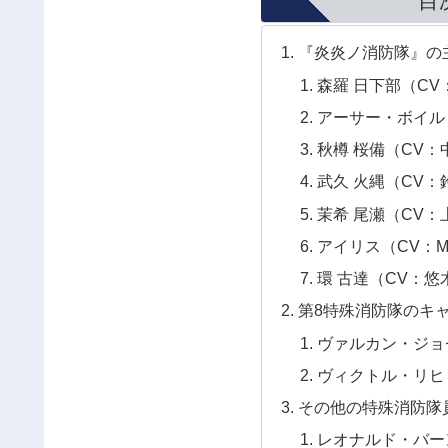
目
『炎炎ノ消防隊』の
森羅 日下部（CV
アーサー・ボイル
秋樽 桜備（CV：
武久 火縄（CV：
茉希 尾瀬（CV：
アイリス（CV：M
環 古達（CV：悠
第8特殊消防隊のキ
ヴァルカン・ジョ
ヴィクトル・リヒ
その他の特殊消防隊
レオナルド・バー