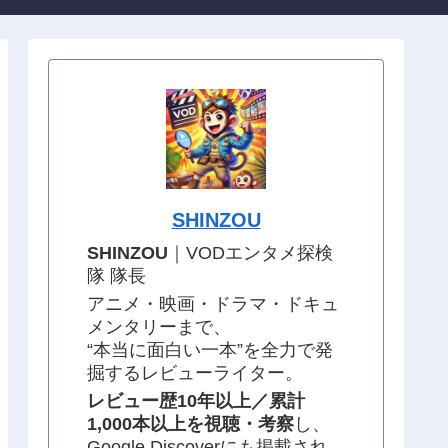
SHINZOU
SHINZOU
｜VODエンタメ探検
隊 隊長
アニメ・映画・ドラマ・ドキュ
メンタリーまで、
“本当に面白い一本”を全力で発
掘するレビューライター。
レビュー歴10年以上／累計
1,000本以上を視聴・考察
し、
Google Discoverにも掲載され