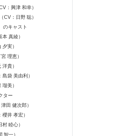
CV：興津 和幸）
（CV：日野 聡）
）のキャスト
坂本 真綾）
 夕実）
宮 理恵）
 洋貴）
：島袋 美由利）
 瑠美）
クター
：津田 健次郎）
：櫻井 孝宏）
田村 睦心）
関 智一）