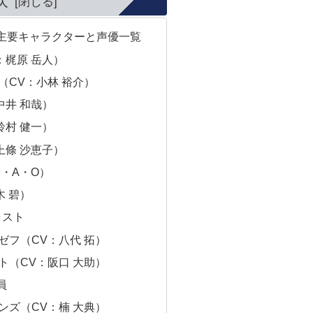
次
主要キャラクターと声優一覧
：梶原 岳人）
（CV：小林 裕介）
中井 和哉）
鈴村 健一）
上條 沙恵子）
・A・O）
木 碧）
ャスト
ゼフ（CV：八代 拓）
ト（CV：阪口 大助）
員
ンズ（CV：楠 大典）