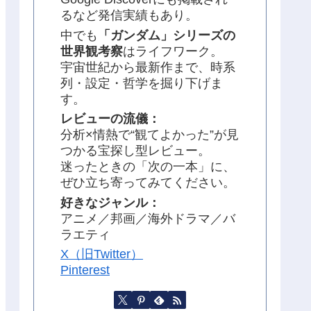
るなど発信実績もあり。
中でも
「ガンダム」シリーズの
世界観考察
はライフワーク。
宇宙世紀から最新作まで、時系
列・設定・哲学を掘り下げま
す。
レビューの流儀：
分析×情熱で“観てよかった”が見
つかる宝探し型レビュー。
迷ったときの「次の一本」に、
ぜひ立ち寄ってみてください。
好きなジャンル：
アニメ／邦画／海外ドラマ／バ
ラエティ
X（旧Twitter）
Pinterest