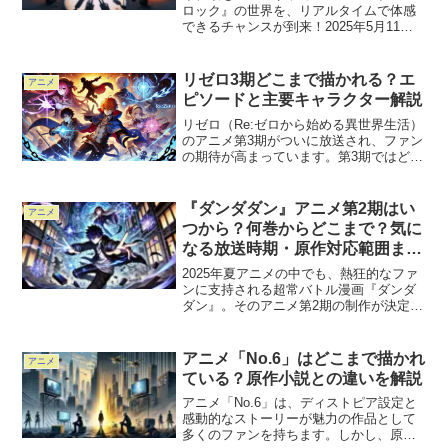
ロック』の世界を、リアルタイムで体感
できるチャンスが到来！2025年5月11日
（日）20:30より、ABEMAにて特別番組
『放送室 延長戦』が独占生配信されま
す。潔 世一役の浦和希さんと蜂楽 廻役の
リゼロ3期どこまで描かれる？エ
アニメ
海渡翼...
ピソードと主要キャラクター解説
リゼロ（Re:ゼロから始める異世界生活）
のアニメ第3期がついに放送され、ファン
の期待が高まっています。第3期ではどの
エピソードが描かれるのか、そして物語
を彩る主要キャラクターたちの活躍に注
目が集まっています。この記事では、第3
『ダンダダン』アニメ第2期はい
アニメ
期で描かれる可...
つから？何巻からどこまで？気に
なる放送時期・原作対応範囲まと
め
2025年夏アニメの中でも、熱狂的なファ
ンに支持される超常バトル漫画『ダンダ
ダン』。そのアニメ第2期の制作が決定
し、続報が待たれる中──「いつから放
送？」「原作のどこまで？」といった情
報に注目が集まっています。本記事で
アニメ「No.6」はどこまで描かれ
アニメ
は、『ダンダダン』第2...
ている？原作小説との違いを解説
アニメ「No.6」は、ディストピア設定と
感動的なストーリーが魅力の作品として
多くのファンを持ちます。しかし、原作