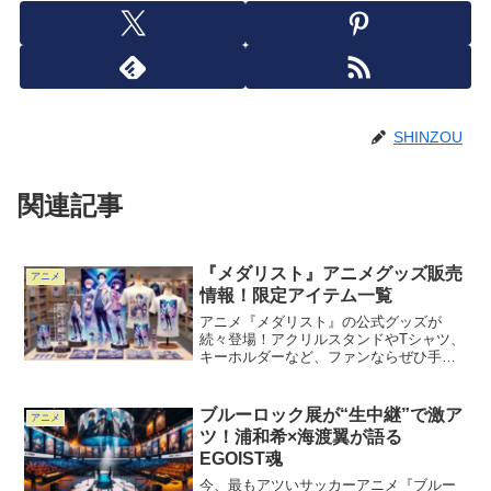
SHINZOU
関連記事
『メダリスト』アニメグッズ販売
アニメ
情報！限定アイテム一覧
アニメ『メダリスト』の公式グッズが
続々登場！アクリルスタンドやTシャツ、
キーホルダーなど、ファンならぜひ手に
入れたいアイテムが多数販売されていま
す。この記事では、『メダリスト』のグ
ッズ販売店舗・通販サイト・限定アイテ
ブルーロック展が“生中継”で激ア
アニメ
ムの入手方法を詳しくご紹...
ツ！浦和希×海渡翼が語る
EGOIST魂
今、最もアツいサッカーアニメ『ブルー