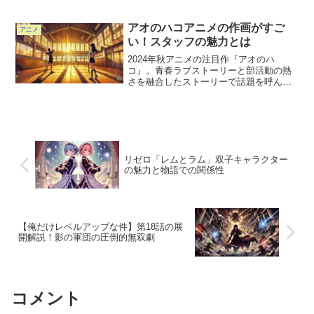
小説とアニメ版では描かれている内容や
結末に違いがあり、どこまで忠実なのか
疑問を持つ人も多いでしょう。この記事
アオのハコアニメの作画がすご
アニメ
では、アニメ「No....
い！スタッフの魅力とは
2024年秋アニメの注目作『アオのハ
コ』。青春ラブストーリーと部活動の熱
さを融合したストーリーで話題を呼んで
いますが、特にその作画の美しさが視聴
者の心を掴んでいます。原作の魅力を忠
実に再現しつつ、アニメならではのリア
ルで感情豊かな描写が加わ...
リゼロ「レムとラム」双子キャラクター
の魅力と物語での関係性
【俺だけレベルアップな件】第18話の展
開解説！影の軍団の圧倒的無双劇
コメント