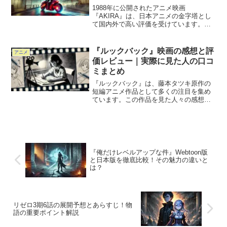
1988年に公開されたアニメ映画
『AKIRA』は、日本アニメの金字塔とし
て国内外で高い評価を受けています。し
かし、その壮大な世界観やストーリー
は、初心者にとって少しハードルが高い
かもしれません。この記事では、初心者
『ルックバック』映画の感想と評
アニメ
の方に向けて『AKIRA』...
価レビュー｜実際に見た人の口コ
ミまとめ
『ルックバック』は、藤本タツキ原作の
短編アニメ作品として多くの注目を集め
ています。この作品を見た人々の感想や
評価はどのようなものなのでしょうか。
本記事では、『ルックバック』の映画と
しての魅力や評価ポイントを深掘りし、
実際に視聴した人々の口コ...
『俺だけレベルアップな件』Webtoon版
と日本版を徹底比較！その魅力の違いと
は？
リゼロ3期6話の展開予想とあらすじ！物
語の重要ポイント解説