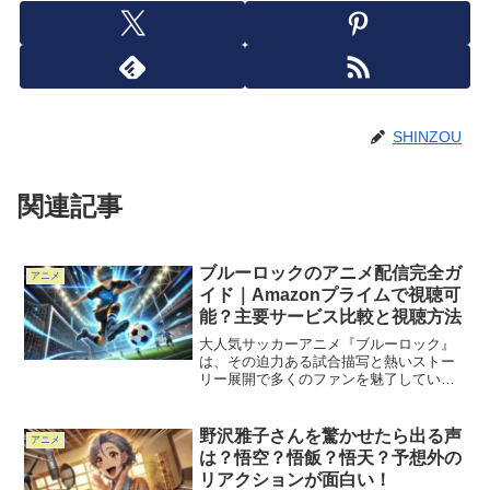
SHINZOU
関連記事
ブルーロックのアニメ配信完全ガ
アニメ
イド｜Amazonプライムで視聴可
能？主要サービス比較と視聴方法
大人気サッカーアニメ『ブルーロック』
は、その迫力ある試合描写と熱いストー
リー展開で多くのファンを魅了していま
す。視聴方法に関心を持つ方が多い中、
この記事ではAmazonプライムを含む配信
サービスでの視聴状況について最新情報
野沢雅子さんを驚かせたら出る声
アニメ
を詳しく解説します...
は？悟空？悟飯？悟天？予想外の
リアクションが面白い！