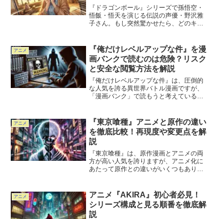
『ドラゴンボール』シリーズで孫悟空・
悟飯・悟天を演じる伝説の声優・野沢雅
子さん。もし突然驚かせたら、どのキャ
ラの声が飛び出すのでしょうか？悟空の
「オッス！」なのか、悟飯の「えぇ
っ!?」なのか、それとも悟天の可愛らし
『俺だけレベルアップな件』を漫
アニメ
い声？この記事では、野沢雅...
画バンクで読むのは危険？リスク
と安全な閲覧方法を解説
『俺だけレベルアップな件』は、圧倒的
な人気を誇る異世界バトル漫画ですが、
「漫画バンク」で読もうと考えている方
は要注意です。 漫画バンクのような違法
サイトには、ウイルス感染や個人情報漏
洩などの危険が潜んでいます。 本記事で
『東京喰種』アニメと原作の違い
アニメ
は、漫画バンクで『俺...
を徹底比較！再現度や変更点を解
説
『東京喰種』は、原作漫画とアニメの両
方が高い人気を誇りますが、アニメ化に
あたって原作との違いがいくつもありま
す。アニメは原作をどこまで忠実に再現
しているのか？また、どこが変更された
のか？その違いを徹底的に比較してみま
アニメ『AKIRA』初心者必見！
アニメ
しょう。この記事では、ア...
シリーズ構成と見る順番を徹底解
説