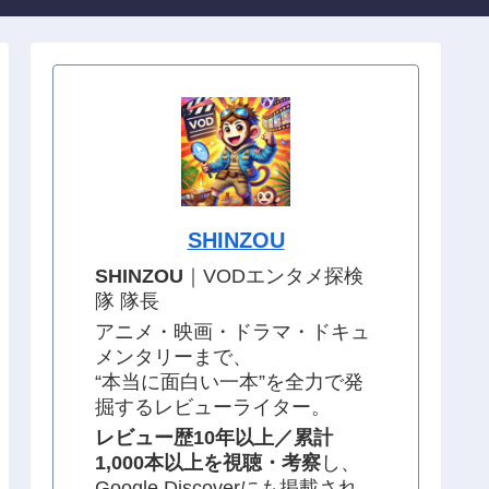
SHINZOU
SHINZOU
｜VODエンタメ探検
隊 隊長
アニメ・映画・ドラマ・ドキュ
メンタリーまで、
“本当に面白い一本”を全力で発
掘するレビューライター。
レビュー歴10年以上／累計
1,000本以上を視聴・考察
し、
Google Discoverにも掲載され