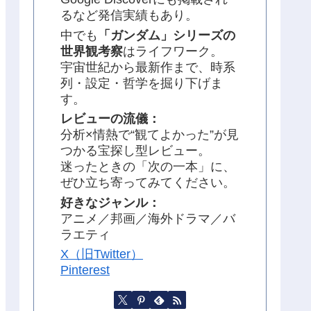
るなど発信実績もあり。
中でも
「ガンダム」シリーズの
世界観考察
はライフワーク。
宇宙世紀から最新作まで、時系
列・設定・哲学を掘り下げま
す。
レビューの流儀：
分析×情熱で“観てよかった”が見
つかる宝探し型レビュー。
迷ったときの「次の一本」に、
ぜひ立ち寄ってみてください。
好きなジャンル：
アニメ／邦画／海外ドラマ／バ
ラエティ
X（旧Twitter）
Pinterest