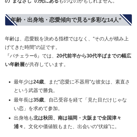
の“まなざし”の先にある
ものなのかもしれません。
年齢・出身地・恋愛傾向で見る“多彩な14人”
年齢は、恋愛観を決める指標ではなく、“その人が積み上
げてきた時間”の証です。
『バチェラー6』では、
20代前半から30代半ばまでの幅広
い年齢層
が共存しています。
最年少は
24歳
。まだ“恋愛に不器用”な彼女は、素直さ
という武器で勝負。
最年長は
35歳
。自己受容を経て「見た目だけじゃな
い恋」を求めて参加。
出身地も
北は秋田、南は福岡・大阪まで全国津々
浦々
。文化や価値観もまた、出会いの“伏線”に。