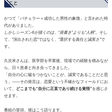
こと
かつて「バチェラー＝成功した男性の象徴」と言われた時
代がありました。
しかしシーズン6が描くのは、“肩書き”よりも“人柄”
。そし
て、“演出された恋”ではなく、“選択する責任と誠実さ”で
す。
久次米さんは、医学部を卒業後、現場での経験を積みなが
ら、日々患者と向き合ってきました。
「自分の心に嘘をつかないことが、誠実であることだと思
う」――その発言は、恋愛という不確かなフィールドにお
いて、
どこまでも“自分に正直であり続ける覚悟”
を感じさ
せます。
番組の冒頭、彼はこう語ります。