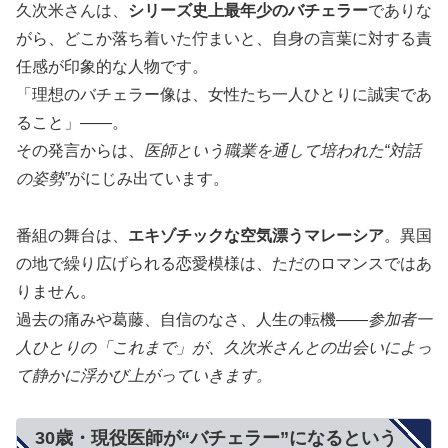
久次米さんは、
シリーズ史上最年少のバチェラー
でありな
がら、どこか落ち着いた佇まいと、自身の言葉に対する責
任感が印象的な人物です。
「理想のバチェラー像は、女性たち一人ひとりに誠実であ
ること」――。
その発言からは、
医師という職業を通して培われた“対話
の姿勢”
がにじみ出ています。
番組の舞台は、
エキゾチックな空気漂うマレーシア
。異国
の地で繰り広げられる恋愛模様は、ただのロマンスではあ
りません。
過去の痛みや葛藤、自信のなさ、人生の転機――
参加者一
人ひとりの「これまで」が、久次米さんとの出会いによっ
て静かに浮かび上がっていきます。
30歳・現役医師が“バチェラー”になるという