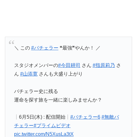
＼ この
#バチェラー
❝最強❞やんか！ ／
スタジオメンバーの
#今田耕司
さん
#指原莉乃
さ
ん
#山添寛
さんも大盛り上がり️
バチェラー史に残る
運命を探す旅を一緒に楽しみませんか？
┊6月5日(木) : 配信開始┊
#バチェラー6
#無敵バ
チェラー
#プライムビデオ
pic.twitter.com/N5XusLa3tX