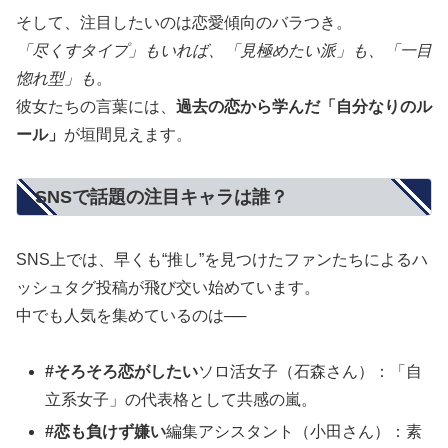
そして、注目したいのは恋愛傾向のバラつき。
「尽くすタイプ」もいれば、「見極めたい派」も、「一目
惚れ型」も
。
彼女たちの言葉には、
過去の恋から学んだ「自分なりのル
ール」
が垣間見えます。
SNSで話題の注目キャラは誰？
SNS上では、早くも“推し”を見つけたファンたちによるハ
ッシュタグ投稿が飛び交い始めています。
中でも人気を集めているのは──
#そろそろ恋がしたい
ソロ活女子（石森さん）：「自
立系女子」の代表格として共感の嵐。
#恋も負けず嫌い
編集アシスタント（小田さん）：素