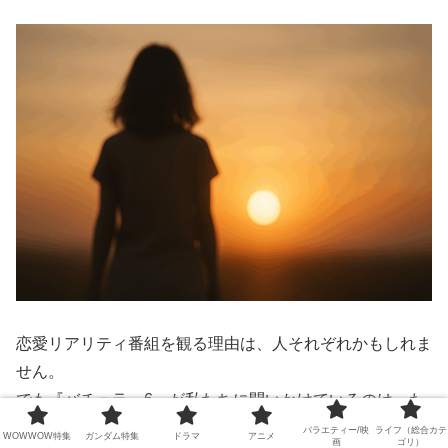
恋愛リアリティ番組を観る理由は、人それぞれかもしれま
せん。
でも『バチェラー6』が私たちに問いかけているのは、た
だの恋の行方ではなく、
「あなたは誰の言葉に心を動かさ
バラエティー/映
ライフ（総合カテ
WOWWOW特集
ガンダム特集
ドラマ
アニメ
画
ゴリ）