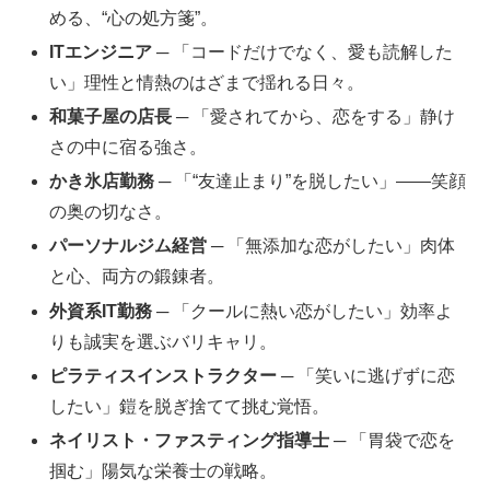
める、“心の処方箋”。
ITエンジニア
─ 「コードだけでなく、愛も読解した
い」理性と情熱のはざまで揺れる日々。
和菓子屋の店長
─ 「愛されてから、恋をする」静け
さの中に宿る強さ。
かき氷店勤務
─ 「“友達止まり”を脱したい」――笑顔
の奥の切なさ。
パーソナルジム経営
─ 「無添加な恋がしたい」肉体
と心、両方の鍛錬者。
外資系IT勤務
─ 「クールに熱い恋がしたい」効率よ
りも誠実を選ぶバリキャリ。
ピラティスインストラクター
─ 「笑いに逃げずに恋
したい」鎧を脱ぎ捨てて挑む覚悟。
ネイリスト・ファスティング指導士
─ 「胃袋で恋を
掴む」陽気な栄養士の戦略。