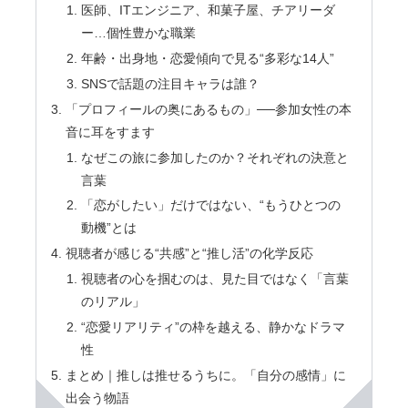
医師、ITエンジニア、和菓子屋、チアリーダ
ー…個性豊かな職業
年齢・出身地・恋愛傾向で見る“多彩な14人”
SNSで話題の注目キャラは誰？
「プロフィールの奥にあるもの」──参加女性の本
音に耳をすます
なぜこの旅に参加したのか？それぞれの決意と
言葉
「恋がしたい」だけではない、“もうひとつの
動機”とは
視聴者が感じる“共感”と“推し活”の化学反応
視聴者の心を掴むのは、見た目ではなく「言葉
のリアル」
“恋愛リアリティ”の枠を越える、静かなドラマ
性
まとめ｜推しは推せるうちに。「自分の感情」に
出会う物語