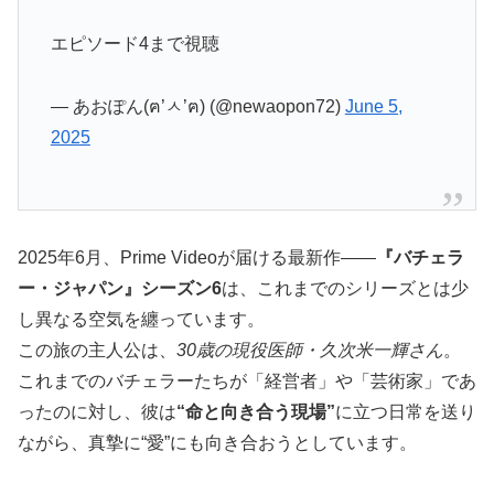
エピソード4まで視聴
— あおぽん(ฅ’ㅅ’ฅ) (@newaopon72)
June 5,
2025
2025年6月、Prime Videoが届ける最新作――
『バチェラ
ー・ジャパン』シーズン6
は、これまでのシリーズとは少
し異なる空気を纏っています。
この旅の主人公は、
30歳の現役医師・久次米一輝さん
。
これまでのバチェラーたちが「経営者」や「芸術家」であ
ったのに対し、彼は
“命と向き合う現場”
に立つ日常を送り
ながら、真摯に“愛”にも向き合おうとしています。