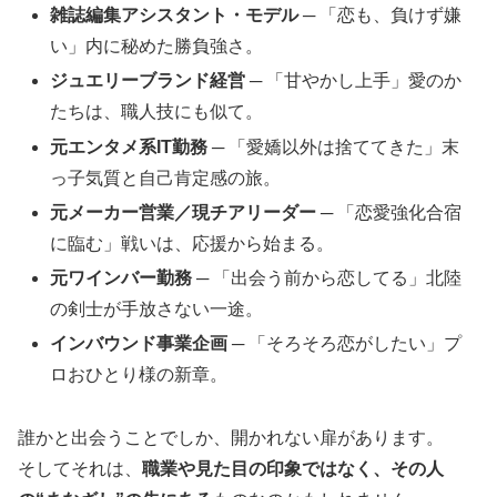
雑誌編集アシスタント・モデル
─ 「恋も、負けず嫌
い」内に秘めた勝負強さ。
ジュエリーブランド経営
─ 「甘やかし上手」愛のか
たちは、職人技にも似て。
元エンタメ系IT勤務
─ 「愛嬌以外は捨ててきた」末
っ子気質と自己肯定感の旅。
元メーカー営業／現チアリーダー
─ 「恋愛強化合宿
に臨む」戦いは、応援から始まる。
元ワインバー勤務
─ 「出会う前から恋してる」北陸
の剣士が手放さない一途。
インバウンド事業企画
─ 「そろそろ恋がしたい」プ
ロおひとり様の新章。
誰かと出会うことでしか、開かれない扉があります。
そしてそれは、
職業や見た目の印象ではなく、その人