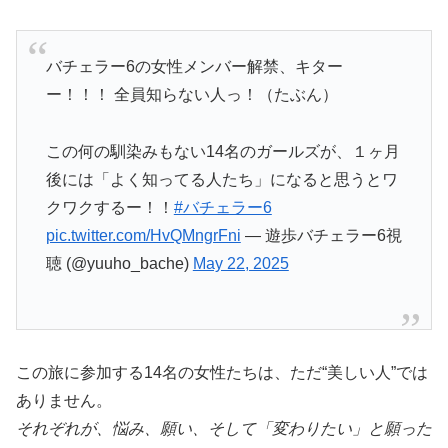
バチェラー6の女性メンバー解禁、キター
ー！！！ 全員知らない人っ！（たぶん）
この何の馴染みもない14名のガールズが、１ヶ月
後には「よく知ってる人たち」になると思うとワ
クワクするー！！
#バチェラー6
pic.twitter.com/HvQMngrFni
— 遊歩バチェラー6視
聴 (@yuuho_bache)
May 22, 2025
この旅に参加する14名の女性たちは、ただ“美しい人”では
ありません。
それぞれが、悩み、願い、そして「変わりたい」と願った