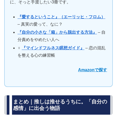
に、そっと手渡したい3冊です。
『愛するということ』（エーリッヒ・フロム）
– 真実の愛って、なに？
『自分の小さな「箱」から脱出する方法』
– 自
分責めをやめたい人へ
‍♀️
『マインドフルネス瞑想ガイド』
– 恋の混乱
を整える心の練習帳
Amazonで探す
まとめ｜推しは推せるうちに。「自分の
感情」に出会う物語