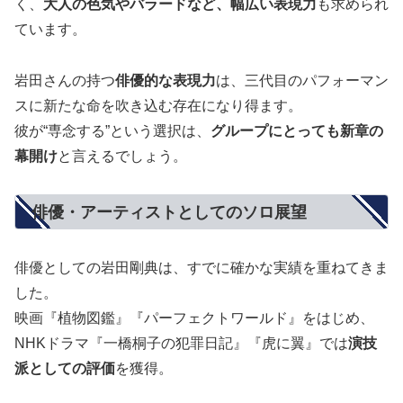
く、
大人の色気やバラードなど、幅広い表現力
も求められ
ています。
岩田さんの持つ
俳優的な表現力
は、三代目のパフォーマン
スに新たな命を吹き込む存在になり得ます。
彼が“専念する”という選択は、
グループにとっても新章の
幕開け
と言えるでしょう。
俳優・アーティストとしてのソロ展望
俳優としての岩田剛典は、すでに確かな実績を重ねてきま
した。
映画『植物図鑑』『パーフェクトワールド』をはじめ、
NHKドラマ『一橋桐子の犯罪日記』『虎に翼』では
演技
派としての評価
を獲得。