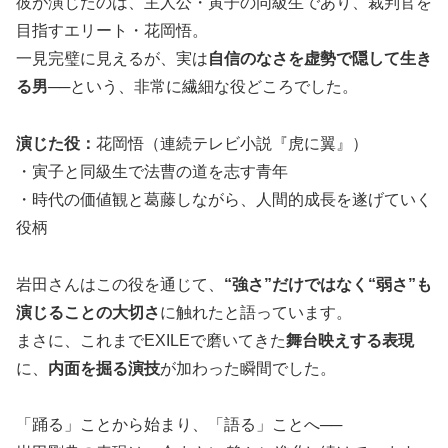
彼が演じたのは、主人公・寅子の同級生であり、裁判官を
目指すエリート・花岡悟。
一見完璧に見えるが、実は
自信のなさを虚勢で隠して生き
る男
──という、非常に繊細な役どころでした。
演じた役：
花岡悟（連続テレビ小説『虎に翼』）
・寅子と同級生で法曹の道を志す青年
・時代の価値観と葛藤しながら、人間的成長を遂げていく
役柄
岩田さんはこの役を通じて、
“強さ”だけではなく“弱さ”も
演じることの大切さ
に触れたと語っています。
まさに、これまでEXILEで磨いてきた
舞台映えする表現
に、
内面を掘る演技
が加わった瞬間でした。
「踊る」ことから始まり、「語る」ことへ──