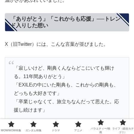
温かさ
があふれていました。
「ありがとう」「これからも応援」──トレン
ド入りした想い
X（旧Twitter）には、こんな言葉が並びました。
「寂しいけど、剛典くんならどこにいても輝け
る。11年間ありがとう」
「EXILEの中にいた剛典も、これからの剛典も、
どっちも大好きです」
「卒業じゃなくて、旅立ちなんだって思えた。応
援し続けます」
バラエティー/映
ライフ（総合カテ
WOWWOW特集
ガンダム特集
ドラマ
アニメ
画
ゴリ）