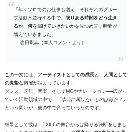
「年々ソロでのお仕事も増え、それぞれのグルー
プ活動と並行する中で、
限りある時間をどう生き
るか
、
何を届けていきたいか
を見つめ直す時間が
増えていきました」
──岩田剛典（本人コメントより）
この一文には、
アーティストとしての成長
と、
人間として
の真摯な内省
が詰まっています。
ダンス、芝居、音楽、そしてMCやナレーション──広がっ
ていく活動領域の中で、
「本当に届けたいものは何か？」
という問いが、彼の中で育っていったのです。
結果として彼は、EXILEの舞台からは降りる決断をしまし