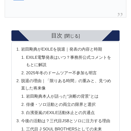
目次
岩田剛典がEXILEを脱退｜発表の内容と時期
EXILE電撃発表はいつ？事務所公式コメントを
もとに解説
2025年冬のドームツアー不参加も明言
脱退の理由｜「限りある時間」の重みと、見つめ
直した将来像
岩田剛典本人が語った“決断の背景”とは
俳優・ソロ活動との両立の限界と選択
白濱亜嵐のEXILE活動休止との共通点
今後の活動は？三代目JSBとソロに注力する理由
三代目 J SOUL BROTHERSとしての未来