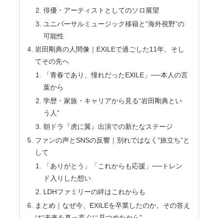
俳優・アーティストとしてのソロ展望
ユニバーサルミュージック移籍と“海外視野”の
可能性
岩田剛典の人間像｜EXILEで過ごした11年、そし
てその先へ
「青春であり、憧れだったEXILE」──本人の言
葉から
学歴・家族・キャリアから見る“岩田剛典とい
う人”
朝ドラ『虎に翼』出演での新たなステージ
ファンの声とSNSの反響｜別れではなく“旅立ち”と
して
「ありがとう」「これからも応援」──トレン
ド入りした想い
LDHファミリーの絆はこれからも
まとめ｜なぜ今、EXILEを卒業したのか。その答え
は“未来を真っ直ぐに見つめたから”