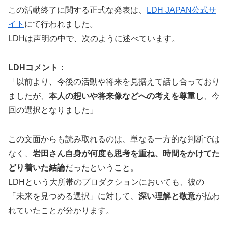
この活動終了に関する正式な発表は、
LDH JAPAN公式サ
イト
にて行われました。
LDHは声明の中で、次のように述べています。
LDHコメント：
「以前より、今後の活動や将来を見据えて話し合っており
ましたが、
本人の想いや将来像などへの考えを尊重し
、今
回の選択となりました」
この文面からも読み取れるのは、単なる一方的な判断では
なく、
岩田さん自身が何度も思考を重ね、時間をかけてた
どり着いた結論
だったということ。
LDHという大所帯のプロダクションにおいても、彼の
「未来を見つめる選択」に対して、
深い理解と敬意
が払わ
れていたことが分かります。