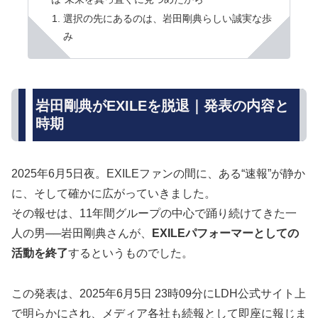
選択の先にあるのは、岩田剛典らしい誠実な歩
み
岩田剛典がEXILEを脱退｜発表の内容と
時期
2025年6月5日夜。EXILEファンの間に、ある“速報”が静か
に、そして確かに広がっていきました。
その報せは、11年間グループの中心で踊り続けてきた一
人の男──岩田剛典さんが、
EXILEパフォーマーとしての
活動を終了
するというものでした。
この発表は、
2025年6月5日 23時09分
にLDH公式サイト上
で明らかにされ、メディア各社も続報として即座に報じま