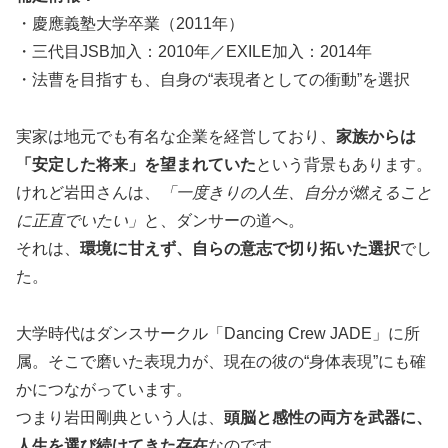
・慶應義塾大学卒業（2011年）
・三代目JSB加入：2010年／EXILE加入：2014年
・法曹を目指すも、自身の“表現者としての衝動”を選択
実家は地元でも有名な企業を経営しており、
家族からは
「安定した将来」を望まれていた
という背景もあります。
けれど岩田さんは、
「一度きりの人生、自分が燃えること
に正直でいたい」
と、ダンサーの道へ。
それは、
環境に甘えず、自らの意志で切り拓いた選択
でし
た。
大学時代はダンスサークル「Dancing Crew JADE」に所
属。そこで磨いた表現力が、現在の彼の“身体表現”にも確
かにつながっています。
つまり岩田剛典という人は、
頭脳と感性の両方を武器に、
人生を選び続けてきた存在
なのです。