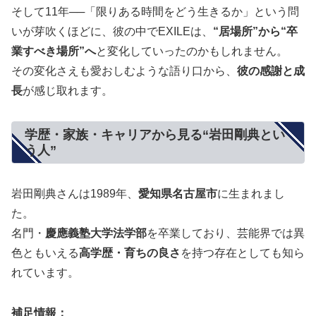
そして11年──「限りある時間をどう生きるか」という問
いが芽吹くほどに、彼の中でEXILEは、
“居場所”から“卒
業すべき場所”へ
と変化していったのかもしれません。
その変化さえも愛おしむような語り口から、
彼の感謝と成
長
が感じ取れます。
学歴・家族・キャリアから見る“岩田剛典とい
う人”
岩田剛典さんは1989年、
愛知県名古屋市
に生まれまし
た。
名門・
慶應義塾大学法学部
を卒業しており、芸能界では異
色ともいえる
高学歴・育ちの良さ
を持つ存在としても知ら
れています。
補足情報：