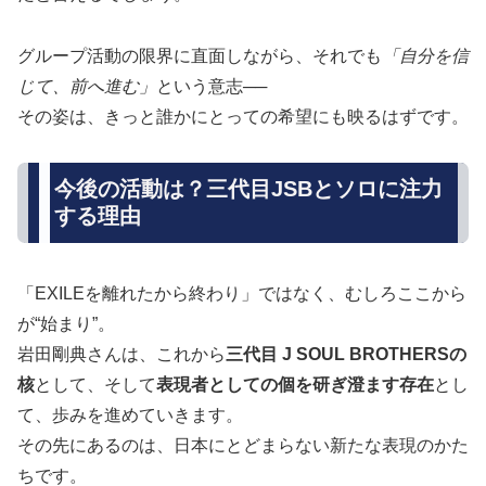
グループ活動の限界に直面しながら、それでも
「自分を信
じて、前へ進む」
という意志──
その姿は、きっと誰かにとっての希望にも映るはずです。
今後の活動は？三代目JSBとソロに注力
する理由
「EXILEを離れたから終わり」ではなく、むしろここから
が“始まり”。
岩田剛典さんは、これから
三代目 J SOUL BROTHERSの
核
として、そして
表現者としての個を研ぎ澄ます存在
とし
て、歩みを進めていきます。
その先にあるのは、日本にとどまらない新たな表現のかた
ちです。