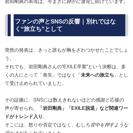
岩田剛典の表現は、今まさに
静かに進化
し続けています。
ファンの声とSNSの反響｜別れではな
く“旅立ち”として
突然の発表は、きっと誰もが胸をざわつかせたことでしょ
う。
それでも、岩田剛典さんの“EXILE卒業”という決断は、多
くの人にとって「喪失」ではなく「
未来への旅立ち
」とし
て受け止められていました。
その証拠に、SNSには数えきれないほどの感謝と応援の
声が寄せられ、
「岩田剛典」「EXILE脱退」など関連ワー
ドがトレンド入り
。
そこには、怒りや否定ではなく、むしろ
背中を押すような