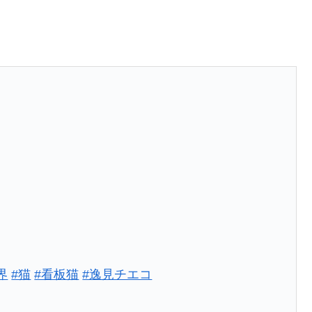
界
#猫
#看板猫
#逸見チエコ