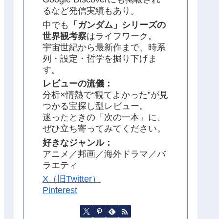
るなど発信実績もあり。
中でも
「ガンダム」シリーズの
世界観考察
はライフワーク。
宇宙世紀から最新作まで、時系
列・設定・哲学を掘り下げま
す。
レビューの流儀：
分析×情熱で“観てよかった”が見
つかる宝探し型レビュー。
迷ったときの「次の一本」に、
ぜひ立ち寄ってみてください。
好きなジャンル：
アニメ／邦画／海外ドラマ／バ
ラエティ
X（旧Twitter）
Pinterest