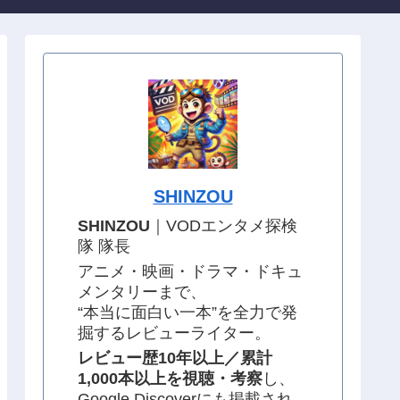
SHINZOU
SHINZOU
｜VODエンタメ探検
隊 隊長
アニメ・映画・ドラマ・ドキュ
メンタリーまで、
“本当に面白い一本”を全力で発
掘するレビューライター。
レビュー歴10年以上／累計
1,000本以上を視聴・考察
し、
Google Discoverにも掲載され