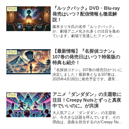
っており、それぞれに魅力があります。
この記事では、Netflixで配信中のエヴァ
『ルックバック』DVD・Blu-ray
アニメ
ンゲリオ...
発売はいつ？配信情報も徹底解
説！
藤本タツキ氏の名作『ルックバック』
が、劇場アニメ化され多くの注目を集め
ています。劇場で見逃したファンや、も
う一度感動を味わいたい方にとって、
DVD・Blu-rayや配信情報は気になるとこ
ろです。今回は、『ルックバック』の
【最新情報】『名探偵コナン』
アニメ
DVD・Blu-ra...
107巻の発売日はいつ？特装版の
特典も紹介！
『名探偵コナン』107巻の発売日がついに
決定しました！最新巻となる107巻は、
2025年4月18日に発売予定です。通常版
と特装版の2種類があり、特装版には劇場
版『名探偵コナン 隻眼の残像』に関連す
る特典が付属します。本記事では、107巻
アニメ「ダンダダン」の主題歌に
アニメ
の発...
注目！Creepy Nutsとずっと真夜
中でいいのに。が共演
大人気アニメ「ダンダダン」の主題歌
が、今大きな話題を呼んでいます。その
理由は、楽曲を担当するのがCreepy Nuts
とずっと真夜中でいいのに。という豪華