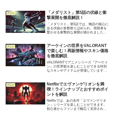
「メダリスト」第5話の伏線と衝
アニメ
撃展開を徹底解説！
「メダリスト」第5話では、物語の核心に
迫る伏線が多数散りばめられ、視聴者を
驚かせる衝撃的な展開が描かれました。
この記事では、第5話の注目すべき伏線や
物語を動かす衝撃の展開について詳しく
解説します。さらに、これらの要素が今
アーケインの世界をVALORANT
アニメ
後の物語にどのように...
で楽しむ！再販情報やスキン価格
を徹底解説
VALORANTでアニメシリーズ『アーケイ
ン』の世界観を楽しむことができる特別
なスキンやアイテムが登場しています。
この記事では、アーケイン関連アイテム
の再販情報や具体的なスキンの値段を詳
しく解説します。さらに、Twitchドロッ
Netflixでエヴァンゲリオンを満
アニメ
プで手に入る...
喫！ラインナップとおすすめポイ
ントを解説
Netflixでは、あの名作「エヴァンゲリオ
ン」シリーズを楽しむことができます。
初心者からファンまで幅広く支持される
このアニメは、多くのラインナップが揃