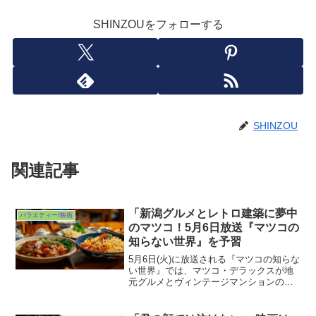
SHINZOUをフォローする
SHINZOU
関連記事
「新潟グルメとレトロ建築に夢中
バラエティー/映画
のマツコ！5月6日放送『マツコの
知らない世界』を予習
5月6日(火)に放送される『マツコの知らな
い世界』では、マツコ・デラックスが地
元グルメとヴィンテージマンションの魅
力に迫ります。番組では、DJ BUBBLE-B
さんが全国600以上のローカル飲食チェー
ン店を紹介し、新潟の「みかづき」の人