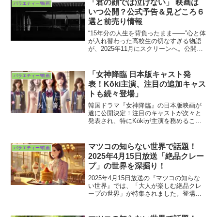
「君の顔では泣けない」 映画は
バラエティー/映画
気メ...
いつ公開？公式予告＆見どころ６
選と前売り情報
“15年分の人生を背負ったまま――”心と体
が入れ替わった高校生の切なすぎる物語
が、2025年11月にスクリーンへ。公開日
やチケット情報、芳根京子×髙橋海人のコ
メントを総まとめでお届けします。ㅤ -
ˏˋ 解禁 ´ˎ-#芳根京子 ⇋ #髙橋海...
「女神降臨 日本版キャスト発
バラエティー/映画
表！Kōki主演、注目の追加キャス
トも続々登場」
韓国ドラマ『女神降臨』の日本版映画が
遂に公開決定！注目のキャストが次々と
発表され、特にKōkiが主演を務めること
が話題となっています。日本版のキャス
ト予想や、どの俳優がどの役を演じるの
かについても多くの憶測が飛び交いまし
マツコの知らない世界で話題！
バラエティー/映画
たが、実際に発表され...
2025年4月15日放送「絶品クレー
プ」の世界を深掘り！
2025年4月15日放送の『マツコの知らな
い世界』では、「大人が楽しむ絶品クレ
ープの世界」が特集されました。登場し
たのはクレープを愛してやまない年齢差
30歳のコンビ、ゆたかさんとぴーちゃん
さん。彼らが全国から選りすぐった“パリ