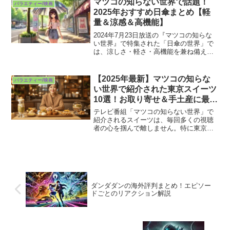
マツコの知らない世界で話題！
バラエティー/映画
パリ＆モチモチ...
2025年おすすめ日傘まとめ【軽
量＆涼感＆高機能】
2024年7月23日放送の『マツコの知らな
い世界』で特集された「日傘の世界」で
は、涼しさ・軽さ・高機能を兼ね備えた
日傘が多数紹介されました。傘ソムリエ
の土屋博勇喜さんが厳選した日傘は、東
レのサマーシールド素材や、米国発のラ
【2025年最新】マツコの知らな
バラエティー/映画
ディクール素材など...
い世界で紹介された東京スイーツ
10選！お取り寄せ＆手土産に最適
な逸品を厳選
テレビ番組「マツコの知らない世界」で
紹介されるスイーツは、毎回多くの視聴
者の心を掴んで離しません。特に東京発
のスイーツは、味はもちろん、見た目の
美しさや話題性でも注目を集めていま
す。この記事では、2024年に放送された
最新の東京スイーツを中...
ダンダダンの海外評判まとめ！エピソー
ドごとのリアクション解説