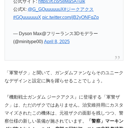
公式サイト:
https://t.co/58Ma5ATulk
公式X:
@G_GQuuuuuuX
#ジークアクス
#GQuuuuuuX
pic.twitter.com/jB2yONFqZp
— Dyson Max@フリーランス3Dモデラー
(@minitype00)
April 8, 2025
「軍警ザク」と聞いて、ガンダムファンならそのユニーク
なデザインと設定に胸を躍らせることでしょう。
『機動戦士ガンダム ジークアクス』に登場する「軍警ザ
ク」は、ただのザクではありません。治安維持用にカスタ
マイズされたこの機体は、元祖ザクの面影を残しつつ、警
察仕様の新しい装備が施されています。
「警察」マーキン