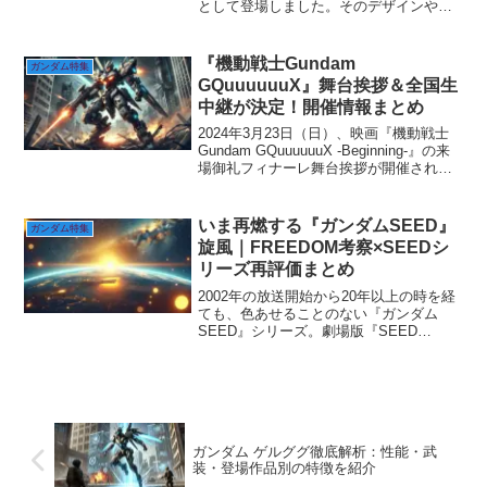
として登場しました。そのデザインや技
術は、従来のガンダム作品とは異なり、
さらに進化を遂げています。本記事で
は、初代ガンダムから始まり、各ガンダ
『機動戦士Gundam
ガンダム特集
ム作品を経て、『ジークアク...
GQuuuuuuX』舞台挨拶＆全国生
中継が決定！開催情報まとめ
2024年3月23日（日）、映画『機動戦士
Gundam GQuuuuuuX -Beginning-』の来
場御礼フィナーレ舞台挨拶が開催される
ことが決定しました！さらに、この舞台
挨拶の模様は全国の劇場で同時生中継さ
れ、全国のファンがリアルタイ...
いま再燃する『ガンダムSEED』
ガンダム特集
旋風｜FREEDOM考察×SEEDシ
リーズ再評価まとめ
2002年の放送開始から20年以上の時を経
ても、色あせることのない『ガンダム
SEED』シリーズ。劇場版『SEED
FREEDOM』の公開と共に、いま再びフ
ァンの間でSEED旋風が巻き起こってい
ます。この記事では、『FREEDOM』考
察とSE...
ガンダム ゲルググ徹底解析：性能・武
装・登場作品別の特徴を紹介