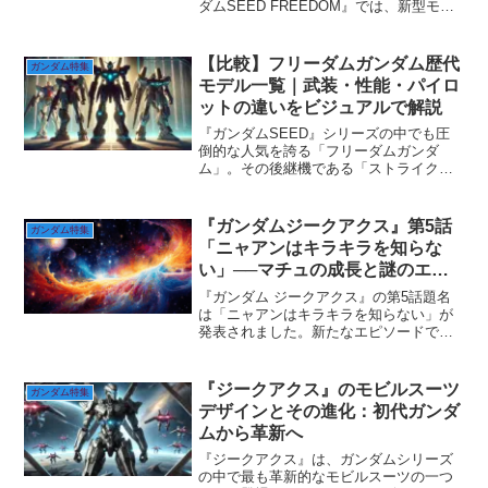
ダムSEED FREEDOM』では、新型モビ
ルスーツが登場し、ライジングフリーダ
ムやイモータルジャスティスなど、従来
の機体とは異なる戦闘コンセプトとデザ
【比較】フリーダムガンダム歴代
ガンダム特集
インが展...
モデル一覧｜武装・性能・パイロ
ットの違いをビジュアルで解説
『ガンダムSEED』シリーズの中でも圧
倒的な人気を誇る「フリーダムガンダ
ム」。その後継機である「ストライクフ
リーダム」、そして最新作『SEED
FREEDOM』に登場した「ライジングフ
リーダム」まで──フリーダムの名を冠す
『ガンダムジークアクス』第5話
ガンダム特集
る機体たちは、常に...
「ニャアンはキラキラを知らな
い」──マチュの成長と謎のエー
スパイロット登場！
『ガンダム ジークアクス』の第5話題名
は「ニャアンはキラキラを知らない」が
発表されました。新たなエピソードで
は、マチュの成長とともに、謎のエース
パイロットが登場し、物語はますます加
速します。ニャアンとの関係や、M.A.V.
『ジークアクス』のモビルスーツ
ガンダム特集
戦術の謎が明らかに...
デザインとその進化：初代ガンダ
ムから革新へ
『ジークアクス』は、ガンダムシリーズ
の中で最も革新的なモビルスーツの一つ