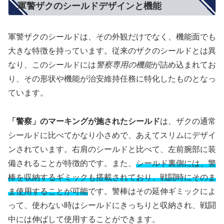
軍警ザクのシールドデザインと機能
軍警ザクのシールドは、その外観だけでなく、機能面でも
大きな特徴を持っています。従来のザクのシールドとは異
なり、このシールドには
警察専用の機能
が詰め込まれてお
り、その形状や機能が治安維持任務に特化したものとなっ
ています。
「警察」のマーキングが施されたシールド
は、ザクの通常
シールドに比べてかなり小さめで、あえてスリムにデザイ
ンされています。右肩のシールドと比べて、左前腕部に装
備されることが特徴的です。また、
シールド裏側には、警
棒を収納するギミックも搭載されており、戦闘時にそのま
ま使用することが可能
です。警棒はその延伸ギミックによ
って、使わない時はシールドにきっちりと収納され、戦闘
中には伸ばして使用することができます。