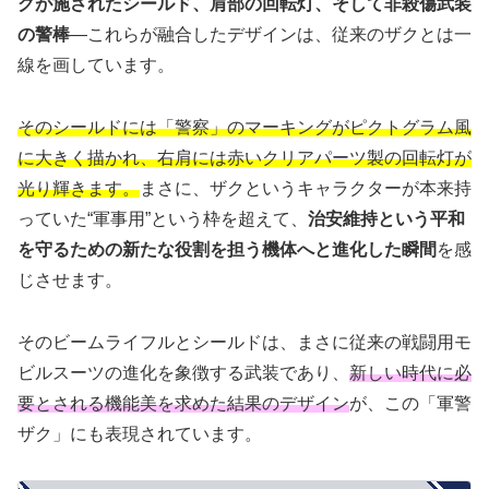
グが施されたシールド、肩部の回転灯、そして非殺傷武装
の警棒
—これらが融合したデザインは、従来のザクとは一
線を画しています。
そのシールドには「警察」のマーキングがピクトグラム風
に大きく描かれ、右肩には赤いクリアパーツ製の回転灯が
光り輝きます。
まさに、ザクというキャラクターが本来持
っていた“軍事用”という枠を超えて、
治安維持という平和
を守るための新たな役割を担う機体へと進化した瞬間
を感
じさせます。
そのビームライフルとシールドは、まさに従来の戦闘用モ
ビルスーツの進化を象徴する武装であり、
新しい時代に必
要とされる機能美を求めた結果のデザイン
が、この「軍警
ザク」にも表現されています。