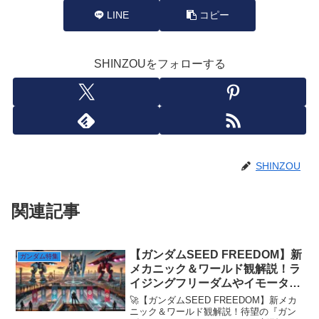
LINE
コピー
SHINZOUをフォローする
SHINZOU
関連記事
【ガンダムSEED FREEDOM】新
ガンダム特集
メカニック＆ワールド観解説！ラ
イジングフリーダムやイモータル
ジャスティスの進化したデザイン
🚀【ガンダムSEED FREEDOM】新メカ
と物語の違い
ニック＆ワールド観解説！待望の『ガン