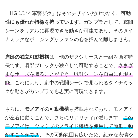
「HG 1/144 軍警ザク」はそのデザインだけでなく、
可動
性にも優れた特徴を持っています
。ガンプラとして、戦闘
シーンをリアルに再現できる動きが可能であり、そのダイ
ナミックなポージングがファンの心を掴んで離しません。
肩部の独立可動機構
は、他のザクシリーズと一線を画す特
長です。肩部ブロックが独立して可動することで、
さまざ
まなポーズを取ることができ、戦闘シーンを自由に再現可
能
。これにより、劇中の戦闘シーンで見られるダイナミッ
クな動きがガンプラでも忠実に再現できます。
さらに、
モノアイの可動機構
も搭載されており、モノアイ
が左右に動くことで、さらにリアリティが増します。
この
モノアイは、ツマミ式のスライド機構を使用して簡単に動
かすことができ
、その可動範囲も広いため、細かな表情や