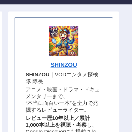
SHINZOU
SHINZOU
｜VODエンタメ探検
隊 隊長
アニメ・映画・ドラマ・ドキュ
メンタリーまで、
“本当に面白い一本”を全力で発
掘するレビューライター。
レビュー歴10年以上／累計
1,000本以上を視聴・考察
し、
Google Discoverにも掲載され