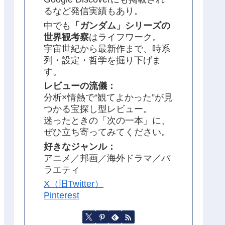
るなど発信実績もあり。
中でも
「ガンダム」シリーズの
世界観考察
はライフワーク。
宇宙世紀から最新作まで、時系
列・設定・哲学を掘り下げま
す。
レビューの流儀：
分析×情熱で“観てよかった”が見
つかる宝探し型レビュー。
迷ったときの「次の一本」に、
ぜひ立ち寄ってみてください。
好きなジャンル：
アニメ／邦画／海外ドラマ／バ
ラエティ
X（旧Twitter）
Pinterest