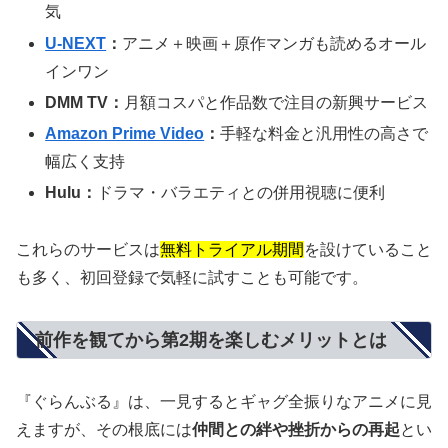
気
U-NEXT
：
アニメ＋映画＋原作マンガも読めるオール
インワン
DMM TV：
月額コスパと作品数で注目の新興サービス
Amazon Prime Video
：
手軽な料金と汎用性の高さで
幅広く支持
Hulu：
ドラマ・バラエティとの併用視聴に便利
これらのサービスは
無料トライアル期間
を設けていること
も多く、初回登録で気軽に試すことも可能です。
前作を観てから第2期を楽しむメリットとは
『ぐらんぶる』は、一見するとギャグ全振りなアニメに見
えますが、その根底には
仲間との絆や挫折からの再起
とい