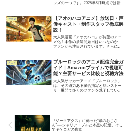
ッズの一つです。2025年3月時点では新作
の情報は確認されていませんが、これま
で多数のフィギュアやぬいぐるみが登場
しており、今後も新シリーズの展開が期
【アオのハコアニメ】放送日・声
アニメ
待されています。本...
優キャスト・制作スタッフ徹底解
説！
大人気漫画『アオのハコ』が待望のアニ
メ化！本作の放送開始日はいつなのか、
ファンから注目されています。さらに、
アニメを彩る主題歌や声優陣の情報も気
になるポイントです。この記事では、最
新情報をもとに『アオのハコ』アニメの
ブルーロックのアニメ配信完全ガ
アニメ
魅力を徹底解説します。こ...
イド｜Amazonプライムで視聴可
能？主要サービス比較と視聴方法
大人気サッカーアニメ『ブルーロック』
は、その迫力ある試合描写と熱いストー
リー展開で多くのファンを魅了していま
す。視聴方法に関心を持つ方が多い中、
この記事ではAmazonプライムを含む配信
サービスでの視聴状況について最新情報
を詳しく解説します...
『ジークアクス』に蘇った“緑のおじさ
ん”──シャリア・ブルと木星の記憶、そし
てキケロガの真意