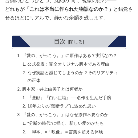
台詞のひとつひとつ、沈黙の“間”、視線の揺れ——
どれもが
「これは本当に作られた物語なのか？」
と錯覚さ
せるほどにリアルで、静かな余韻を残します。
目次
『愛の、がっこう。』に原作はある？実話なの？
公式発表：完全オリジナル脚本である理由
なぜ実話と感じてしまうのか？そのリアリティ
の正体
脚本家・井上由美子とは何者か
『昼顔』『白い巨塔』──名作を生んだ手腕
10年ぶりの“禁断ラブ”に込めた思い
『愛の、がっこう。』はなぜ原作不要なのか
“分断の時代”に描く、新しい愛のかたち
「脚本」×「映像」＝言葉を超える体験