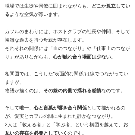
職場では生徒や同僚に囲まれながらも、
どこか孤立してい
る
ような空気が漂います。
カヲルのまわりには、ホストクラブの社長や仲間、そして
複雑な過去を持つ母親が存在します。
それぞれの関係には「血のつながり」や「仕事上のつなが
り」がありながらも、
心が触れ合う場面は少ない
。
相関図では、こうした“表面的な関係”は線でつながってい
ますが、
物語が描くのは、
その線の内側で揺れる感情
なのです。
そして唯一、
心と言葉が響き合う関係
として描かれるの
が、愛実とカヲルの間に生まれた静かなつながり。
2人は「教える者」と「学ぶ者」という構図を越えて、
お
互いの存在を必要としていく
のです。