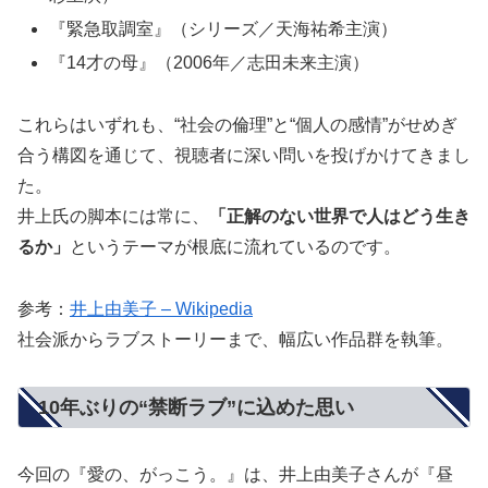
『緊急取調室』（シリーズ／天海祐希主演）
『14才の母』（2006年／志田未来主演）
これらはいずれも、“社会の倫理”と“個人の感情”がせめぎ
合う構図を通じて、視聴者に深い問いを投げかけてきまし
た。
井上氏の脚本には常に、
「正解のない世界で人はどう生き
るか」
というテーマが根底に流れているのです。
参考：
井上由美子 – Wikipedia
社会派からラブストーリーまで、幅広い作品群を執筆。
10年ぶりの“禁断ラブ”に込めた思い
今回の『愛の、がっこう。』は、井上由美子さんが『昼