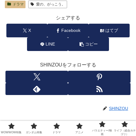
ドラマ
愛の、がっこう。
シェアする
X
Facebook
はてブ
LINE
コピー
SHINZOUをフォローする
SHINZOU
関連記事
バラエティー/映
ライフ（総合カテ
WOWWOW特集
ガンダム特集
ドラマ
アニメ
画
ゴリ）