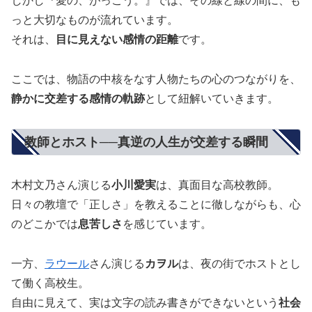
しかし『愛の、がっこう。』では、その線と線の間に、も
っと大切なものが流れています。
それは、
目に見えない感情の距離
です。
ここでは、物語の中核をなす人物たちの心のつながりを、
静かに交差する感情の軌跡
として紐解いていきます。
教師とホスト──真逆の人生が交差する瞬間
木村文乃さん演じる
小川愛実
は、真面目な高校教師。
日々の教壇で「正しさ」を教えることに徹しながらも、心
のどこかでは
息苦しさ
を感じています。
一方、
ラウール
さん演じる
カヲル
は、夜の街でホストとし
て働く高校生。
自由に見えて、実は文字の読み書きができないという
社会