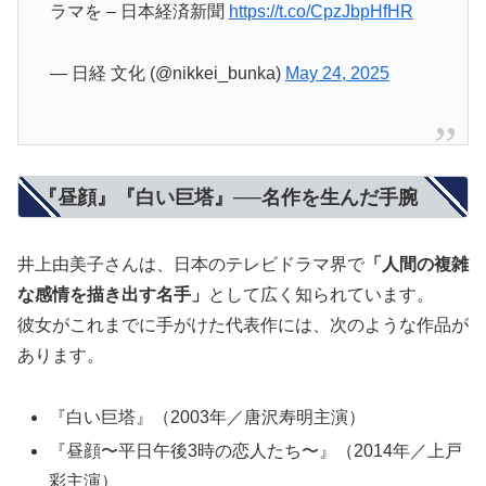
ラマを – 日本経済新聞
https://t.co/CpzJbpHfHR
— 日経 文化 (@nikkei_bunka)
May 24, 2025
『昼顔』『白い巨塔』──名作を生んだ手腕
井上由美子さんは、日本のテレビドラマ界で
「人間の複雑
な感情を描き出す名手」
として広く知られています。
彼女がこれまでに手がけた代表作には、次のような作品が
あります。
『白い巨塔』（2003年／唐沢寿明主演）
『昼顔〜平日午後3時の恋人たち〜』（2014年／上戸
彩主演）