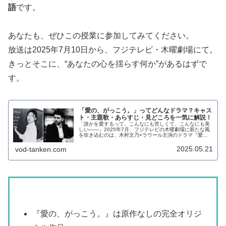
語
です。
あなたも、ぜひこの授業に参加してみてください。
放送は2025年7月10日から、フジテレビ・木曜劇場にて。
きっとそこに、“あなたの心を揺らす何か”があるはずで
す。
「愛の、がっこう。」ってどんなドラマ？キャス
ト・主題歌・あらすじ・見どころを一気に解説！
「誰かを愛するって、こんなにも苦しくて、こんなにも美
しい——」2025年7月、フジテレビの木曜劇場に新たな風
を吹き込むのは、木村文乃×ラウール主演のドラマ『愛
の、がっこう。』。まじめすぎる高校教師と、読み書きに
困難を抱えたホストという真逆の...
2025.05.21
vod-tanken.com
この記事のまとめ
『愛の、がっこう。』は原作なしの完全オリジ