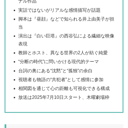
ナル作品
実話ではないがリアルな感情描写が話題
脚本は『昼顔』などで知られる井上由美子が担
当
演出は『白い巨塔』の西谷弘による繊細な映像
表現
教師とホスト、異なる世界の2人が紡ぐ純愛
“分断の時代”に問いかける現代的テーマ
台詞の奥にある“沈黙”と“孤独”の余白
視聴者も物語の“共犯者”として感情に参加
相関図を通じて心の距離も可視化できる構成
放送は2025年7月10日スタート、木曜劇場枠