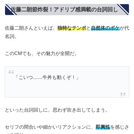
佐藤二朗節炸裂！アドリブ感満載の台詞回し
佐藤二朗さんといえば、
独特なテンポ
と
自然体のボケ
が代
名詞。
このCMでも、その魅力が全開だ。
「こいつ……牛丼も動くぞ！」
といった台詞回しに、思わず吹き出してしまう。
セリフの間合いや細かいリアクションに、
即興性
を感じさ