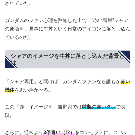
されていた。
ガンダムのファン心理を熟知した上で、”赤い彗星”シャア
の象徴を、見事に牛丼という日常のアイコンに落とし込ん
でいるのだ。
シャアのイメージを牛丼に落とし込んだ背景と
は
「シャア専用」と聞けば、ガンダムファンなら誰もが
赤い
機体
を思い浮かべる。
この「赤」イメージを、吉野家では
特製の赤いタレ
で表
現。
さらに、通常より
3倍旨い（!?）
をコンセプトに、スペシ