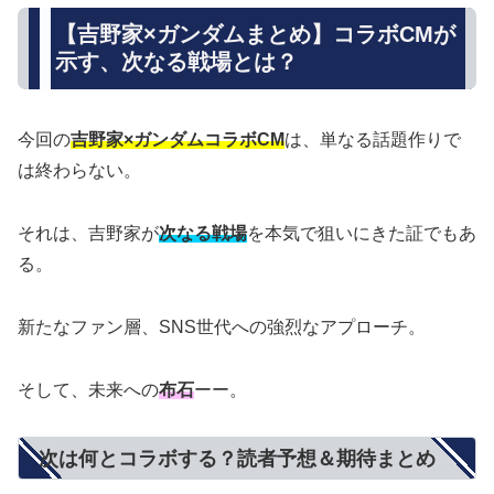
【吉野家×ガンダムまとめ】コラボCMが
示す、次なる戦場とは？
今回の
吉野家×ガンダムコラボCM
は、単なる話題作りで
は終わらない。
それは、吉野家が
次なる戦場
を本気で狙いにきた証でもあ
る。
新たなファン層、SNS世代への強烈なアプローチ。
そして、未来への
布石
ーー。
次は何とコラボする？読者予想＆期待まとめ