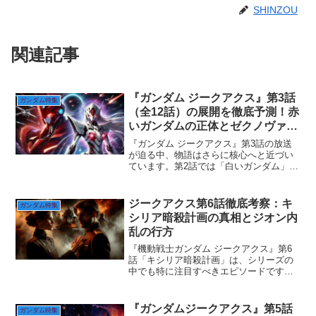
SHINZOU
関連記事
『ガンダム ジークアクス』第3話
ガンダム特集
（全12話）の展開を徹底予測！赤
いガンダムの正体とゼクノヴァの
真相に迫る
『ガンダム ジークアクス』第3話の放送
が迫る中、物語はさらに核心へと近づい
ています。第2話では「白いガンダム」の
※鹵獲ろかくをめぐる攻防が描かれ、戦
局はジオン優位に傾きました。※鹵獲と
は⇒戦いで敵の武器・弾薬・資材をぶん
ジークアクス第6話徹底考察：キ
ガンダム特集
どること。戦利品を得...
シリア暗殺計画の真相とジオン内
乱の行方
『機動戦士ガンダム ジークアクス』第6
話「キシリア暗殺計画」は、シリーズの
中でも特に注目すべきエピソードです。
クランバトルの終結とともに物語の舞台
が一新され、ジオン内部の権力闘争や政
治的陰謀が浮き彫りとなります。本記事
『ガンダムジークアクス』第5話
ガンダム特集