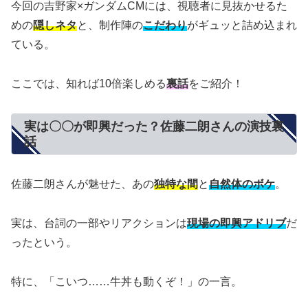
今回の吉野家×ガンダムCMには、視聴者に見抜かせるた
めの
隠しネタ
と、制作陣の
こだわり
がギュッと詰め込まれ
ている。
ここでは、知れば10倍楽しめる
裏話
をご紹介！
実は〇〇が即興だった？佐藤二朗さんの演技裏
話
佐藤二朗さんが魅せた、あの
独特な間
と
自然体のボケ
。
実は、台詞の一部やリアクションは
現場の即興アドリブ
だ
ったという。
特に、「こいつ……牛丼も動くぞ！」の一言。