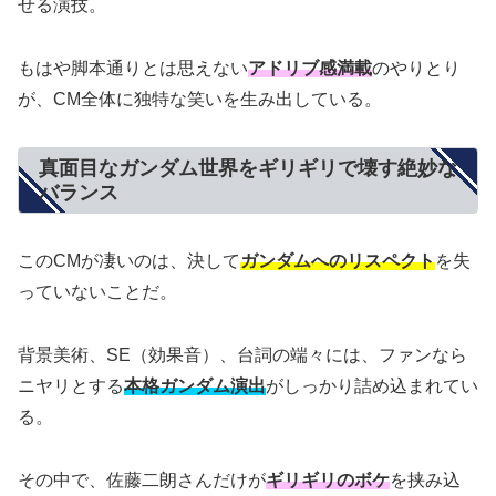
せる演技。
もはや脚本通りとは思えない
アドリブ感満載
のやりとり
が、CM全体に独特な笑いを生み出している。
真面目なガンダム世界をギリギリで壊す絶妙な
バランス
このCMが凄いのは、決して
ガンダムへのリスペクト
を失
っていないことだ。
背景美術、SE（効果音）、台詞の端々には、ファンなら
ニヤリとする
本格ガンダム演出
がしっかり詰め込まれてい
る。
その中で、佐藤二朗さんだけが
ギリギリのボケ
を挟み込