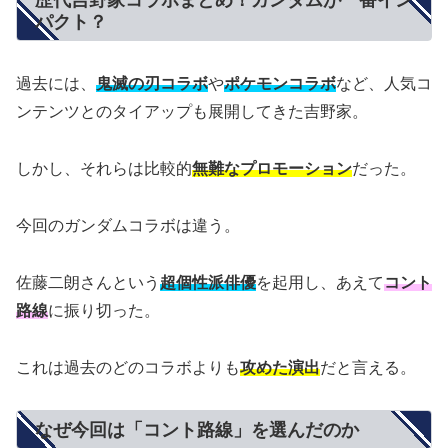
歴代吉野家コラボまとめ！ガンダムが一番イン
パクト？
過去には、
鬼滅の刃コラボ
や
ポケモンコラボ
など、人気コ
ンテンツとのタイアップも展開してきた吉野家。
しかし、それらは比較的
無難なプロモーション
だった。
今回のガンダムコラボは違う。
佐藤二朗さんという
超個性派俳優
を起用し、あえて
コント
路線
に振り切った。
これは過去のどのコラボよりも
攻めた演出
だと言える。
なぜ今回は「コント路線」を選んだのか