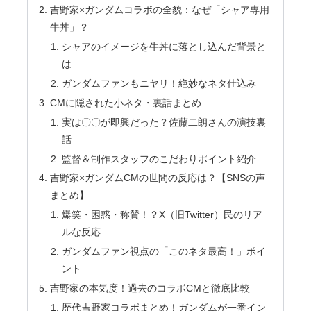
吉野家×ガンダムコラボの全貌：なぜ「シャア専用
牛丼」？
シャアのイメージを牛丼に落とし込んだ背景と
は
ガンダムファンもニヤリ！絶妙なネタ仕込み
CMに隠された小ネタ・裏話まとめ
実は〇〇が即興だった？佐藤二朗さんの演技裏
話
監督＆制作スタッフのこだわりポイント紹介
吉野家×ガンダムCMの世間の反応は？【SNSの声
まとめ】
爆笑・困惑・称賛！？X（旧Twitter）民のリア
ルな反応
ガンダムファン視点の「このネタ最高！」ポイ
ント
吉野家の本気度！過去のコラボCMと徹底比較
歴代吉野家コラボまとめ！ガンダムが一番イン