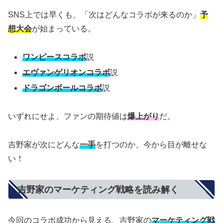
SNS上では早くも、「次はどんなコラボが来るのか」
予
想大会
が始まっている。
ワンピースコラボ
説
エヴァンゲリオンコラボ
説
ドラゴンボールコラボ
説
いずれにせよ、ファンの期待値は
爆上がり
だ。
吉野家が次にどんな
一手
を打つのか、今から目が離せな
い！
吉野家のマーケティング戦略を読み解く
今回のコラボ成功から見える、吉野家の
マーケティング戦