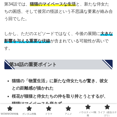
第34話では、
猫猫のマイペースな生活
と、新たな侍女た
ちの困惑、そして後宮の怪談という不思議な要素が絡み合
う回でした。
しかし、ただのエピソードではなく、今後の展開に
大きな
影響を与える重要な伏線
が含まれている可能性が高いで
す。
第34話の重要ポイント
猫猫の「物置生活」に新たな侍女たちが驚き、彼女
との距離感が描かれた
桜花が猫猫と侍女たちの仲を取り持とうとするが、
猫猫はマイペースを崩さず
後宮の古びた棟で、美しい女官たちが怪談を語る会
バラエティー/映
ライフ（総合カテ
WOWWOW特集
ガンダム特集
ドラマ
アニメ
画
ゴリ）