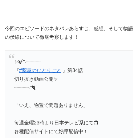
今回のエピソードのネタバレあらすじ、感想、そして物語
の伏線について徹底考察します！
✨🍃⁺‧┈┈┈
『
#薬屋のひとりごと
』第34話
切り抜き動画公開✨
┈┈┈‧⁺🐈˚.
「いえ、物置で問題ありません」
毎週金曜23時より日本テレビ系にて📺
各種配信サイトにて好評配信中！