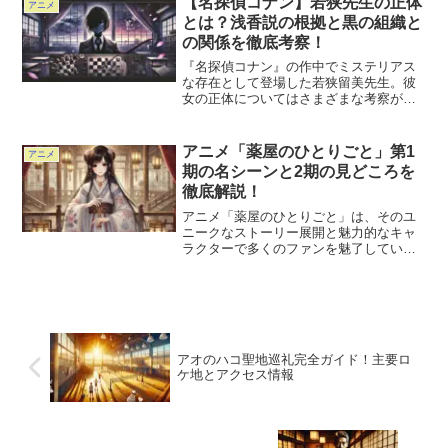
【名探偵コナン】若狭先生の正体
アニメ
しょう。この記事では、ア...
とは？浅香説の根拠と黒の組織と
の関係を徹底考察！
『名探偵コナン』の作中でミステリアス
な存在として登場した若狭留美先生。彼
女の正体についてはさまざまな考察が飛
び交っていますが、中でも有力なのが
「浅香＝若狭留美」説です。若狭先生の
過去、黒の組織との関係、そして彼女の
アニメ「薬屋のひとりごと」第1
アニメ
真の目的とは？この記事では...
期の名シーンと2期の見どころを
徹底解説！
アニメ「薬屋のひとりごと」は、そのユ
ニークなストーリー展開と魅力的なキャ
ラクターで多くのファンを魅了していま
す。第1期では主人公・猫猫（マオマオ）
の薬学の知識を活かした推理が話題を呼
びました。本記事では、第1期の名シーン
を振り返りながら、近...
アオのハコ聖地巡礼完全ガイド！主要ロ
ケ地とアクセス情報