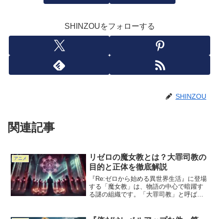
SHINZOUをフォローする
SHINZOU
関連記事
リゼロの魔女教とは？大罪司教の
アニメ
目的と正体を徹底解説
『Re:ゼロから始める異世界生活』に登場
する「魔女教」は、物語の中心で暗躍す
る謎の組織です。「大罪司教」と呼ばれ
る個性的な幹部たちがそれぞれの「大
罪」を司り、異なる目的を抱えながら活
動しています。この記事では、リゼロの