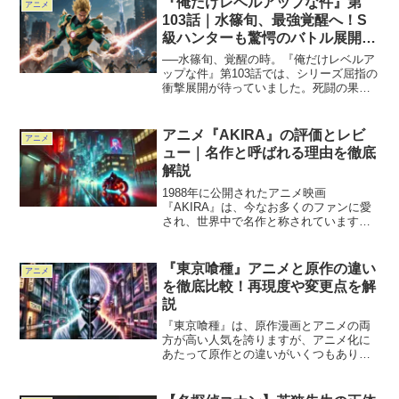
『俺だけレベルアップな件』第
アニメ
「魔女教」組織の概要か...
103話｜水篠旬、最強覚醒へ！S
級ハンターも驚愕のバトル展開
【ネタバレあり】
──水篠旬、覚醒の時。『俺だけレベルア
ップな件』第103話では、シリーズ屈指の
衝撃展開が待っていました。死闘の果て
に、ついに"最強"への扉が開かれる──。
この記事では、ネタバレを含みつつ、旬
の覚醒バトルの全貌と、読後に湧き上が
アニメ『AKIRA』の評価とレビ
アニメ
る感情をたっぷ...
ュー｜名作と呼ばれる理由を徹底
解説
1988年に公開されたアニメ映画
『AKIRA』は、今なお多くのファンに愛
され、世界中で名作と称されています。
しかし、なぜこれほどの高評価を得てい
るのでしょうか？その背景には、アニメ
ーション技術やストーリー性、文化的影
『東京喰種』アニメと原作の違い
アニメ
響などが深く関わっていま...
を徹底比較！再現度や変更点を解
説
『東京喰種』は、原作漫画とアニメの両
方が高い人気を誇りますが、アニメ化に
あたって原作との違いがいくつもありま
す。アニメは原作をどこまで忠実に再現
しているのか？また、どこが変更された
のか？その違いを徹底的に比較してみま