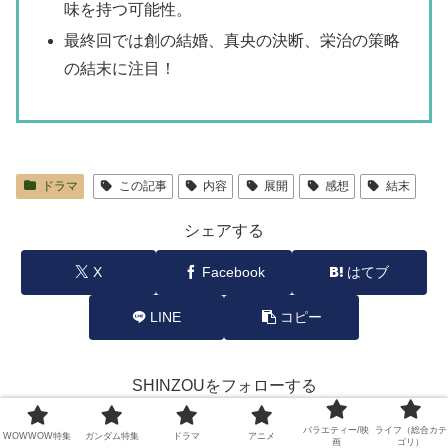
味を持つ可能性。
最終回では創の結婚、真央の決断、栄治の策略
の結末に注目！
ドラマ
この記事
内容
展開
感想
結末
シェアする
X
Facebook
はてブ
LINE
コピー
SHINZOUをフォローする
バラエティー/映
ライフ（総合カテ
WOWWOW特集
ガンダム特集
ドラマ
アニメ
画
ゴリ）