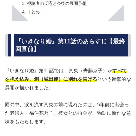
視聴者の反応と今後の展開予想
まとめ
『いきなり婚』第11話のあらすじ【最終
回直前】
『いきなり婚』第11話では、真央（齊藤京子）が
すべて
を抱え込み、創（城田優）に別れを告げる
という衝撃的な
展開が描かれました。
雨の中、涙を流す真央の前に現れたのは、5年前に出会っ
た老婦人・福住花乃子。彼女との再会が、物語に新たな意
味をもたらします。