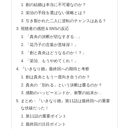
創の結婚は本当に不可避なのか？
栄治の手段を選ばない策略とは？
引き裂かれた二人に逆転のチャンスはある？
視聴者の感想＆SNSの反応
「真央の決断が切なすぎる…」
「花乃子の言葉が意味深！」
「創と真央はどうなるのか！？」
「栄治、もうやめてくれ！」
『いきなり婚』最終回への期待と考察
創は真央ともう一度向き合うのか？
真央の「別れる」という決断は覆るのか？
感動のハッピーエンドか、衝撃の結末か…
まとめ：『いきなり婚』第11話は最終回への重要
な伏線だった！
第11話の重要ポイント
最終回の注目ポイント