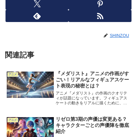
SHINZOU
関連記事
『メダリスト』アニメの作画がす
アニメ
ごい！リアルなフィギュアスケー
ト表現の秘密とは？
アニメ『メダリスト』の作画のクオリテ
ィが話題になっています。フィギュアス
ケートの動きをリアルに描くために、モ
ーションキャプチャや緻密な作画技術が
駆使され、圧倒的な臨場感を生み出して
います。この記事では、『メダリスト』
リゼロ第3期の声優は変更ある？
アニメ
の作画のすごさとリアルな...
キャラクターごとの声優陣を徹底
紹介