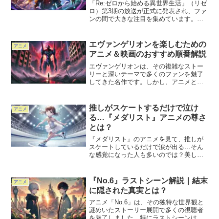
「Re:ゼロから始める異世界生活」（リゼ
ロ）第3期の放送が正式に発表され、ファ
ンの間で大きな注目を集めています。主
要キャラクターの声優陣が続投する一
方、新キャラクターの登場により新たな
声優陣も発表されました。この記事で
エヴァンゲリオンを楽しむための
アニメ
は、リゼロ第3期の声優...
アニメ＆映画のおすすめ順番解説
エヴァンゲリオンは、その複雑なストー
リーと深いテーマで多くのファンを魅了
してきた名作です。しかし、アニメと映
画のどちらから観るべきか、その順番に
悩む方も多いのではないでしょうか。こ
の記事では、「エヴァンゲリオン」を最
推しがスケートするだけで泣け
アニメ
大限に楽しむためのアニメ...
る…『メダリスト』アニメの尊さ
とは？
『メダリスト』のアニメを見て、推しが
スケートしているだけで涙が出る…そん
な感覚になった人も多いのでは？美しい
作画、キャラクターの努力と成長、そし
てフィギュアスケートの儚さと力強さが
詰まったこの作品は、まさに「尊い」と
『No.6』ラストシーン解説｜結末
アニメ
いう言葉がふさわしいアニ...
に隠された真実とは？
アニメ「No.6」は、その独特な世界観と
謎めいたストーリー展開で多くの視聴者
を魅了しました。特にラストシーンは視