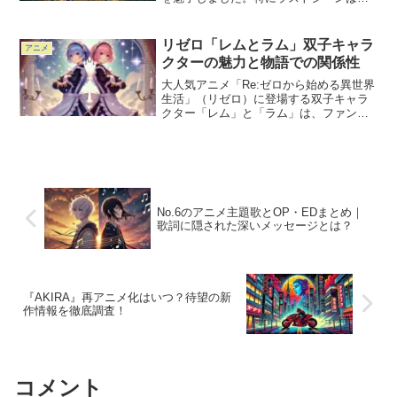
聴者に深い印象を与え、物語の結末に隠
されたメッセージについて多くの議論が
巻き起こっています。シオンとネズミが
リゼロ「レムとラム」双子キャラ
アニメ
迎えた結末には、ただ...
クターの魅力と物語での関係性
大人気アニメ「Re:ゼロから始める異世界
生活」（リゼロ）に登場する双子キャラ
クター「レム」と「ラム」は、ファンか
ら絶大な支持を受ける存在です。彼女た
ちの魅力や、物語の中で見せるお互いへ
の深い絆は、リゼロの世界観に欠かせな
い要素となっています...
No.6のアニメ主題歌とOP・EDまとめ｜
歌詞に隠された深いメッセージとは？
『AKIRA』再アニメ化はいつ？待望の新
作情報を徹底調査！
コメント