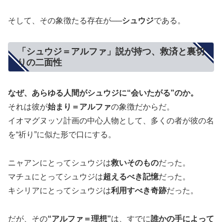
そして、その象徴たる存在が──
シュウジ
である。
「シュウジ＝アルファ」説が持つ、救済と裏切
りの二面性
なぜ、あらゆる人間がシュウジに“会いたがる”のか。
それは彼が
始まり＝アルファ
の象徴だからだ。
イオマグヌッソ計画の中心人物として、多くの者が彼の名
を“祈り”に似た形で口にする。
ニャアンにとってシュウジは
救いそのもの
だった。
マチュにとってシュウジは
超えるべき記憶
だった。
キシリアにとってシュウジは
利用すべき奇跡
だった。
だが、その
“アルファ＝理想”
は、すでに
誰かの手によって