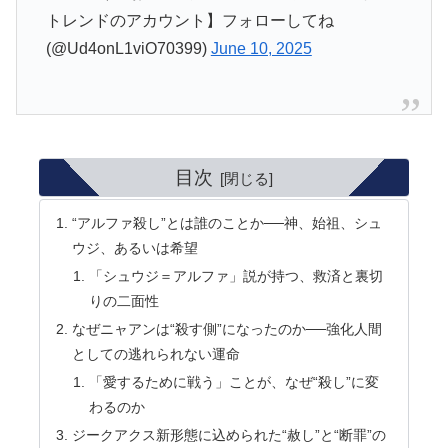
トレンドのアカウント】フォローしてね
(@Ud4onL1viO70399)
June 10, 2025
目次
“アルファ殺し”とは誰のことか──神、始祖、シュ
ウジ、あるいは希望
「シュウジ＝アルファ」説が持つ、救済と裏切
りの二面性
なぜニャアンは“殺す側”になったのか──強化人間
としての逃れられない運命
「愛するために戦う」ことが、なぜ“殺し”に変
わるのか
ジークアクス新形態に込められた“赦し”と“断罪”の