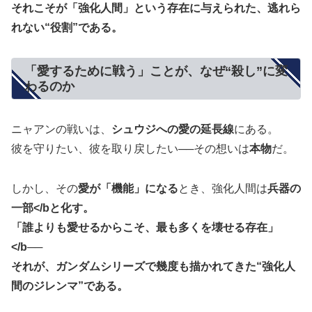
それこそが「強化人間」という存在に与えられた、
逃れら
れない“役割”
である。
「愛するために戦う」ことが、なぜ“殺し”に変
わるのか
ニャアンの戦いは、
シュウジへの愛の延長線
にある。
彼を守りたい、彼を取り戻したい──その想いは
本物
だ。
しかし、その
愛が「機能」になる
とき、強化人間は
兵器の
一部</bと化す。
「誰よりも愛せるからこそ、最も多くを壊せる存在」
</b──
それが、ガンダムシリーズで幾度も描かれてきた“強化人
間のジレンマ”である。