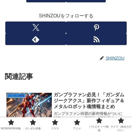
SHINZOUをフォローする
SHINZOU
関連記事
ガンプラファン必見！「ガンダム
ガンダム特集
ジークアクス」新作フィギュア＆
メタルロボット魂情報まとめ
ガンプラファン待望の新作情報がついに
解禁されました。最新作『機動戦士
Gundam GQuuuuuuX（ジークアクス）』
バラエティー/映
ライフ（総合カテ
から登場する赤いガンダムと白いガンダ
WOWWOW特集
ガンダム特集
ドラマ
アニメ
画
ゴリ）