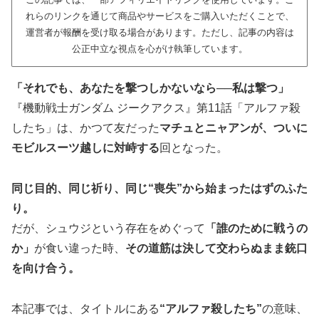
れらのリンクを通じて商品やサービスをご購入いただくことで、
運営者が報酬を受け取る場合があります。ただし、記事の内容は
公正中立な視点を心がけ執筆しています。
「それでも、あなたを撃つしかないなら──私は撃つ」
『機動戦士ガンダム ジークアクス』第11話「アルファ殺
したち」は、かつて友だった
マチュとニャアンが、ついに
モビルスーツ越しに対峙する
回となった。
同じ目的、同じ祈り、同じ“喪失”から始まったはずのふた
り。
だが、シュウジという存在をめぐって
「誰のために戦うの
か」
が食い違った時、
その道筋は決して交わらぬまま銃口
を向け合う。
本記事では、タイトルにある
“アルファ殺したち”
の意味、