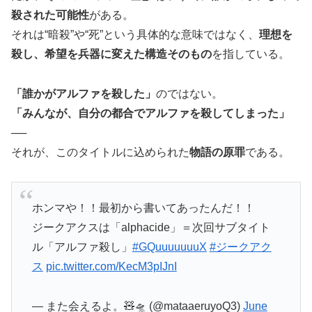
殺された可能性
がある。
それは“暗殺”や“死”という具体的な意味ではなく、
理想を
殺し、希望を兵器に変えた構造そのもの
を指している。
「誰かがアルファを殺した」
のではない。
「みんなが、自分の都合でアルファを殺してしまった」
──
それが、このタイトルに込められた
物語の原罪
である。
ホンマや！！最初から書いてあったんだ！！
ジークアクスは「alphacide」＝次回サブタイト
ル「アルファ殺し」
#GQuuuuuuuX
#ジークアク
ス
pic.twitter.com/KecM3pIJnI
— また会えるよ。🧸🛸 (@mataaeruyoQ3)
June