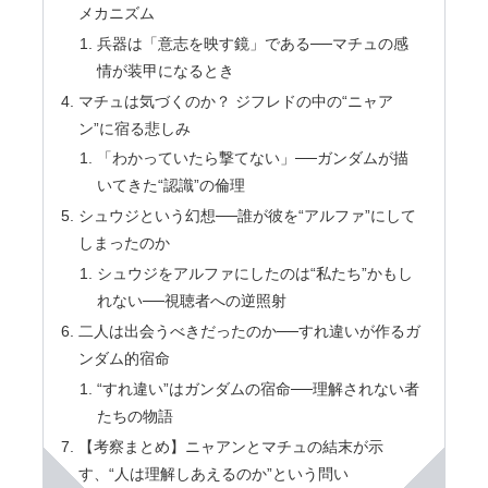
メカニズム
兵器は「意志を映す鏡」である──マチュの感
情が装甲になるとき
マチュは気づくのか？ ジフレドの中の“ニャア
ン”に宿る悲しみ
「わかっていたら撃てない」──ガンダムが描
いてきた“認識”の倫理
シュウジという幻想──誰が彼を“アルファ”にして
しまったのか
シュウジをアルファにしたのは“私たち”かもし
れない──視聴者への逆照射
二人は出会うべきだったのか──すれ違いが作るガ
ンダム的宿命
“すれ違い”はガンダムの宿命──理解されない者
たちの物語
【考察まとめ】ニャアンとマチュの結末が示
す、“人は理解しあえるのか”という問い