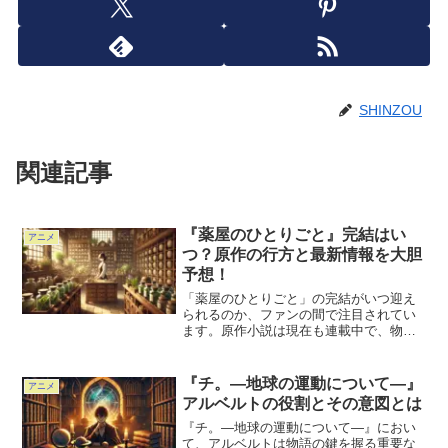
SHINZOU
関連記事
『薬屋のひとりごと』完結はい
アニメ
つ？原作の行方と最新情報を大胆
予想！
「薬屋のひとりごと」の完結がいつ迎え
られるのか、ファンの間で注目されてい
ます。原作小説は現在も連載中で、物語
は続いていますが、完結の時期はまだ未
定です。2024年現在、どこまで物語が進
んでいるのか、そして完結の予測につい
『チ。―地球の運動について―』
アニメ
て大胆に予想していき...
アルベルトの役割とその意図とは
『チ。―地球の運動について―』におい
て、アルベルトは物語の鍵を握る重要な