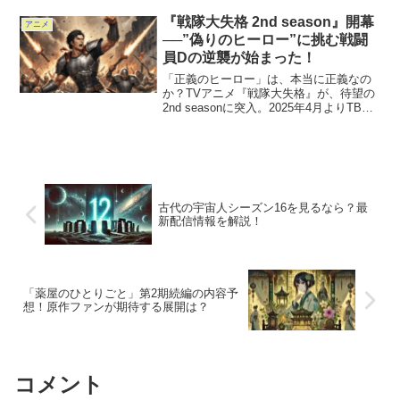
題になっているのが「とんぼのモデルは
誰？」「舞台の島はどこ？」といったリ
『戦隊大失格 2nd season』開幕
アニメ
アルとのリンク。実際にモ...
──”偽りのヒーロー”に挑む戦闘
員Dの逆襲が始まった！
「正義のヒーロー」は、本当に正義なの
か？TVアニメ『戦隊大失格』が、待望の
2nd seasonに突入。2025年4月よりTBS
系ほか全国ネット＆ディズニープラスで
配信が始まり、再び“戦闘員D”が表舞台に
帰ってきた。毎週の“やらせ戦闘”の裏で...
古代の宇宙人シーズン16を見るなら？最
新配信情報を解説！
「薬屋のひとりごと」第2期続編の内容予
想！原作ファンが期待する展開は？
コメント