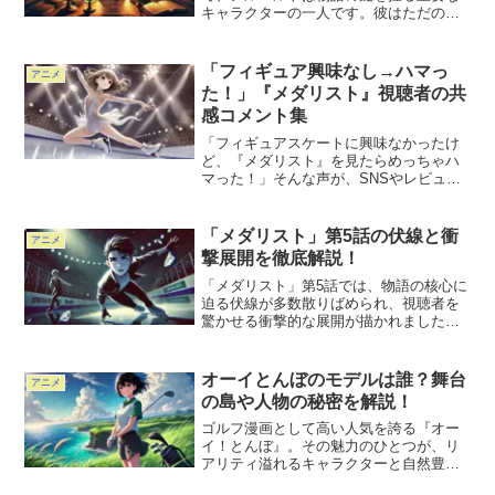
キャラクターの一人です。彼はただの学
者ではなく、地動説の真理を巡る激動の
時代の中で独自の信念と目的を持って行
動しています。アルベルトの言動や選択
「フィギュア興味なし→ハマっ
アニメ
には、どのような意図が隠...
た！」『メダリスト』視聴者の共
感コメント集
「フィギュアスケートに興味なかったけ
ど、『メダリスト』を見たらめっちゃハ
マった！」そんな声が、SNSやレビュー
サイトで続出しています。『メダリス
ト』は、フィギュアスケートの魅力だけ
でなく、キャラクターの成長や熱いドラ
「メダリスト」第5話の伏線と衝
アニメ
マが描かれ、競技を知らな...
撃展開を徹底解説！
「メダリスト」第5話では、物語の核心に
迫る伏線が多数散りばめられ、視聴者を
驚かせる衝撃的な展開が描かれました。
この記事では、第5話の注目すべき伏線や
物語を動かす衝撃の展開について詳しく
解説します。さらに、これらの要素が今
オーイとんぼのモデルは誰？舞台
アニメ
後の物語にどのように...
の島や人物の秘密を解説！
ゴルフ漫画として高い人気を誇る『オー
イ！とんぼ』。その魅力のひとつが、リ
アリティ溢れるキャラクターと自然豊か
な舞台設定です。中でもファンの間で話