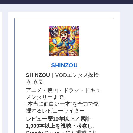
SHINZOU
SHINZOU
｜VODエンタメ探検
隊 隊長
アニメ・映画・ドラマ・ドキュ
メンタリーまで、
“本当に面白い一本”を全力で発
掘するレビューライター。
レビュー歴10年以上／累計
1,000本以上を視聴・考察
し、
Google Discoverにも掲載され