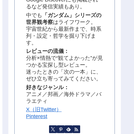
るなど発信実績もあり。
中でも
「ガンダム」シリーズの
世界観考察
はライフワーク。
宇宙世紀から最新作まで、時系
列・設定・哲学を掘り下げま
す。
レビューの流儀：
分析×情熱で“観てよかった”が見
つかる宝探し型レビュー。
迷ったときの「次の一本」に、
ぜひ立ち寄ってみてください。
好きなジャンル：
アニメ／邦画／海外ドラマ／バ
ラエティ
X（旧Twitter）
Pinterest