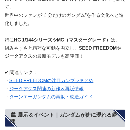
て、
世界中のファンが“自分だけのガンダム”を作る文化へと進
化しました。
特に
HG 1/144シリーズ
や
MG（マスターグレード）
は、
組みやすさと精巧な可動を両立し、
SEED FREEDOM
や
ジークアクス
の最新モデルも高評価！
✔ 関連リンク：
・
SEED FREEDOMの注目ガンプラまとめ
・
ジークアクス関連の新作＆再販情報
・
ターンエーガンダムの再販・改造ガイド
🏛 展示＆イベント｜ガンダムが街に現れる瞬
間