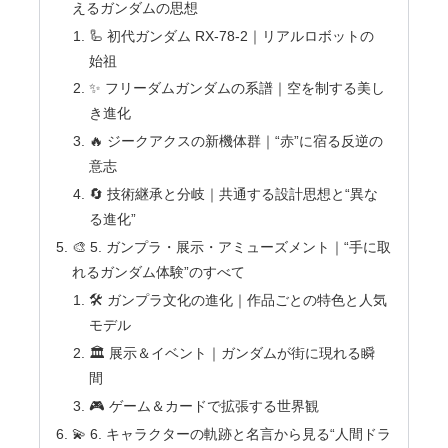
えるガンダムの思想
🦾 初代ガンダム RX-78-2｜リアルロボットの
始祖
✨ フリーダムガンダムの系譜｜空を制する美し
き進化
🔥 ジークアクスの新機体群｜“赤”に宿る反逆の
意志
🔄 技術継承と分岐｜共通する設計思想と“異な
る進化”
🎨 5. ガンプラ・展示・アミューズメント｜“手に取
れるガンダム体験”のすべて
🛠️ ガンプラ文化の進化｜作品ごとの特色と人気
モデル
🏛 展示＆イベント｜ガンダムが街に現れる瞬
間
🎮 ゲーム＆カードで拡張する世界観
💫 6. キャラクターの軌跡と名言から見る“人間ドラ