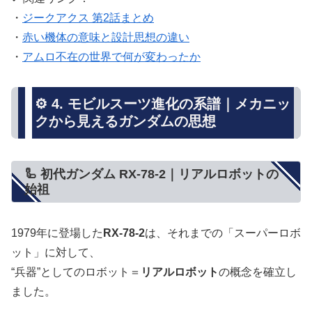
・
ジークアクス 第2話まとめ
・
赤い機体の意味と設計思想の違い
・
アムロ不在の世界で何が変わったか
⚙️ 4. モビルスーツ進化の系譜｜メカニッ
クから見えるガンダムの思想
🦾 初代ガンダム RX-78-2｜リアルロボットの
始祖
1979年に登場した
RX-78-2
は、それまでの「スーパーロボ
ット」に対して、
“兵器”としてのロボット＝
リアルロボット
の概念を確立し
ました。