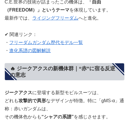
C.E.世界の技術が詰まったこの機体は、
「自由
（FREEDOM）」というテーマ
を体現しています。
最新作では、
ライジングフリーダム
へと進化。
✔ 関連リンク：
・
フリーダムガンダム歴代モデル一覧
・
進化系譜の図解解説
🔥 ジークアクスの新機体群｜“赤”に宿る反逆
の意志
ジークアクス
に登場する新型モビルスーツは、
どれも
攻撃的で異形
なデザインが特徴。特に「gMS-α」通
称：赤いガンダムは、
その機体色からも
“シャアの系譜”
を感じさせます。