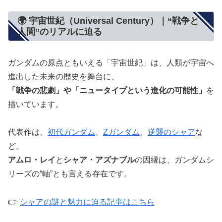
🌍 宇宙世紀（Universal Century）｜“戦争と
人間”のリアルに迫る
ガンダムの原点ともいえる「宇宙世紀」は、人類が宇宙へ
進出した未来の歴史を舞台に、
「戦争の悲劇」や「ニュータイプという進化の可能性」
を
描いています。
代表作は、
初代ガンダム
、
Zガンダム
、
逆襲のシャア
な
ど。
アムロ・レイ
と
シャア・アズナブル
の因縁は、ガンダムシ
リーズの“軸”とも言える存在です。
👉
シャアの謎と魅力に迫る記事はこちら