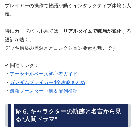
プレイヤーの操作で物語が動くインタラクティブ体験も人
気。
特にカードバトル系では、
リアルタイムで戦局が変化
する
設計が熱く、
デッキ構築の奥深さとコレクション要素も魅力です。
✔ 関連リンク：
・
アーセナルベース初心者ガイド
・
ガンダムブレイカー4全攻略まとめ
・
最新ブースター中身＆配列検証
💫 6. キャラクターの軌跡と名言から見
る“人間ドラマ”