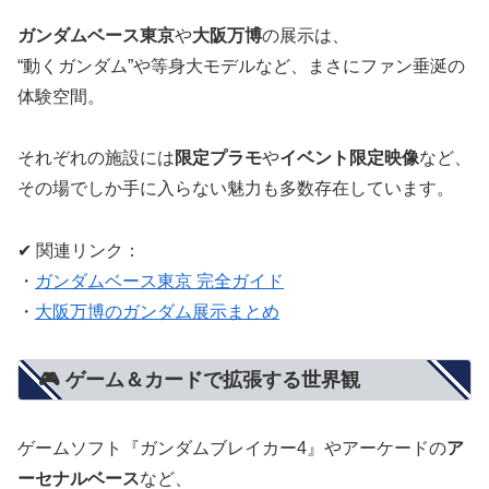
ガンダムベース東京
や
大阪万博
の展示は、
“動くガンダム”や等身大モデルなど、まさにファン垂涎の
体験空間。
それぞれの施設には
限定プラモ
や
イベント限定映像
など、
その場でしか手に入らない魅力も多数存在しています。
✔ 関連リンク：
・
ガンダムベース東京 完全ガイド
・
大阪万博のガンダム展示まとめ
🎮 ゲーム＆カードで拡張する世界観
ゲームソフト『ガンダムブレイカー4』やアーケードの
ア
ーセナルベース
など、