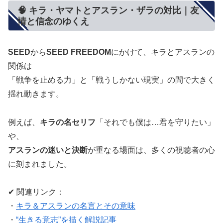
🧠 キラ・ヤマトとアスラン・ザラの対比｜友
情と信念のゆくえ
SEED
から
SEED FREEDOM
にかけて、キラとアスランの
関係は
「戦争を止める力」と「戦うしかない現実」の間で大きく
揺れ動きます。
例えば、
キラの名セリフ
「それでも僕は…君を守りたい」
や、
アスランの迷いと決断
が重なる場面は、多くの視聴者の心
に刻まれました。
✔ 関連リンク：
・
キラ＆アスランの名言とその意味
・
“生きる意志”を描く解説記事