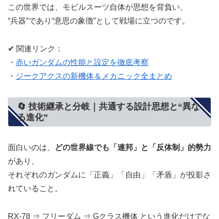
この世界では、モビルスーツ自体が思想を背負い、
“兵器”であり“意思の象徴”として戦場に立つのです。
✔ 関連リンク：
・
赤いガンダムの性能と設定を徹底考察
・
ジークアクスの新機体＆メカニック全まとめ
🔄 技術継承と分岐｜共通する設計思想と“異な
る進化”
面白いのは、
どの世界線でも「連邦」と「反体制」的勢力
があり、
それぞれのガンダムに「正義」「自由」「矛盾」が投影さ
れていること。
RX-78 ⇒ フリーダム ⇒ Gクラス機体 という進化だけでな