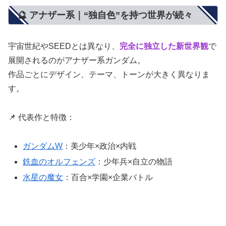
🔮 アナザー系｜“独自色”を持つ世界が続々
宇宙世紀やSEEDとは異なり、
完全に独立した新世界観
で
展開されるのがアナザー系ガンダム。
作品ごとにデザイン、テーマ、トーンが大きく異なりま
す。
📌 代表作と特徴：
ガンダムW
：美少年×政治×内戦
鉄血のオルフェンズ
：少年兵×自立の物語
水星の魔女
：百合×学園×企業バトル