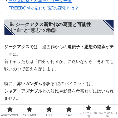
・
ラクスの魅力と新たなリーダー像
・
FREEDOMで見せた“愛”の変化とは？
🦾 ジークアクス新世代の葛藤と可能性
｜“血”と“意志”の物語
ジークアクス
では、過去作からの
遺伝子・思想の継承
がテ
ーマに。
新キャラたちは「自分が何者か」に迷いながら、それでも
戦いの中で答えを探します。
特に、
赤いガンダム
を駆る“謎のパイロット”は、
シャア・アズナブル
との対比や影響を考察せずにはいられ
ません。
✔ 関連リンク：
バラエティー/映
ライフ（総合カテ
WOWWOW特集
ガンダム特集
ドラマ
アニメ
画
ゴリ）