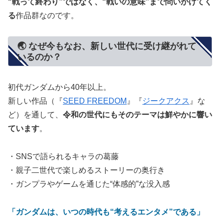
“戦って終わり”ではなく、“戦いの意味”まで問いかけてく
る
作品群なのです。
🌏 なぜ今もなお、新しい世代に受け継がれて
いるのか？
初代ガンダムから40年以上。
新しい作品（『
SEED FREEDOM
』『
ジークアクス
』な
ど）を通して、
令和の世代にもそのテーマは鮮やかに響い
ています
。
・SNSで語られるキャラの葛藤
・親子二世代で楽しめるストーリーの奥行き
・ガンプラやゲームを通じた“体感的”な没入感
「ガンダムは、いつの時代も“考えるエンタメ”である」