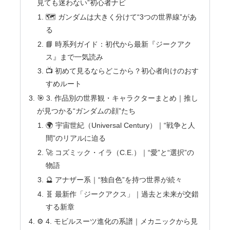
見ても迷わない”初心者ナビ
🗺 ガンダムは大きく分けて“3つの世界線”があ
る
📘 時系列ガイド：初代から最新『ジークアク
ス』まで一気読み
📺 初めて見るならどこから？初心者向けのおす
すめルート
🎯 3. 作品別の世界観・キャラクターまとめ｜推し
が見つかる“ガンダムの顔”たち
🌍 宇宙世紀（Universal Century）｜“戦争と人
間”のリアルに迫る
🚀 コズミック・イラ（C.E.）｜“愛”と“選択”の
物語
🔮 アナザー系｜“独自色”を持つ世界が続々
🧬 最新作「ジークアクス」｜過去と未来が交錯
する新章
⚙️ 4. モビルスーツ進化の系譜｜メカニックから見