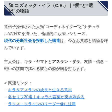
🚀 コズミック・イラ（C.E.）｜“愛”と“選
択”の物語
遺伝子操作された人類“コーディネイター”と“ナチュラ
ル”の対立を描いた、倫理的にも深いシリーズ。
現代の分断社会を投影した構造
は、今なお共感と議論を呼
んでいます。
主人公は、
キラ・ヤマト
と
アスラン・ザラ
。友情・信念・
戦いの狭間で揺れる彼らの姿が胸を打ちます。
✔ 関連リンク：
・
キラ＆アスランの成長と生きる意志
・
名セリフ30選｜キャラの言葉が突き刺さる
・
ラクス・クラインのリーダー像に注目