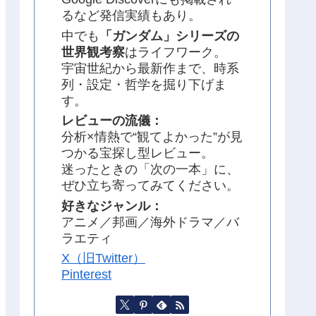
るなど発信実績もあり。
中でも
「ガンダム」シリーズの
世界観考察
はライフワーク。
宇宙世紀から最新作まで、時系
列・設定・哲学を掘り下げま
す。
レビューの流儀：
分析×情熱で“観てよかった”が見
つかる宝探し型レビュー。
迷ったときの「次の一本」に、
ぜひ立ち寄ってみてください。
好きなジャンル：
アニメ／邦画／海外ドラマ／バ
ラエティ
X（旧Twitter）
Pinterest