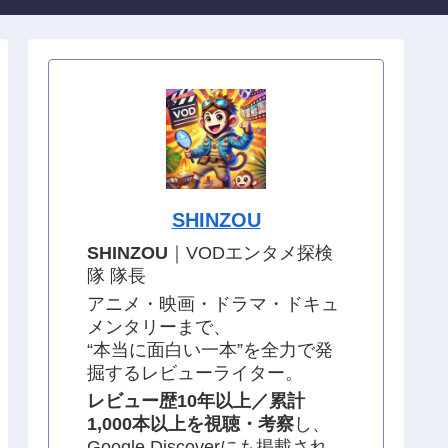
SHINZOU
SHINZOU
｜VODエンタメ探検
隊 隊長
アニメ・映画・ドラマ・ドキュ
メンタリーまで、
“本当に面白い一本”を全力で発
掘するレビューライター。
レビュー歴10年以上／累計
1,000本以上を視聴・考察
し、
Google Discoverにも掲載され