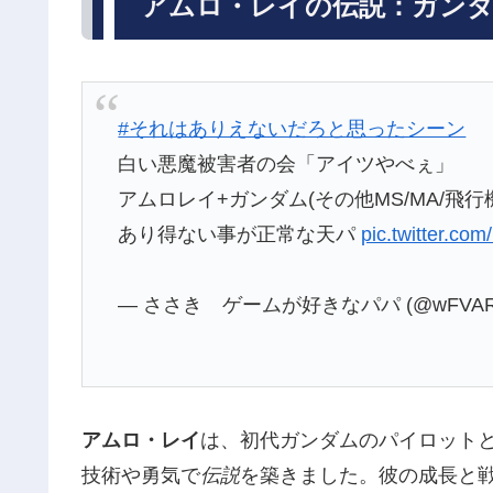
アムロ・レイの伝説：ガン
#それはありえないだろと思ったシーン
白い悪魔被害者の会「アイツやべぇ」
アムロレイ+ガンダム(その他MS/MA/飛行
あり得ない事が正常な天パ
pic.twitter.com
— ささき ゲームが好きなパパ (@wFVARR
アムロ・レイ
は、初代ガンダムのパイロット
技術や勇気で
伝説
を築きました。彼の成長と