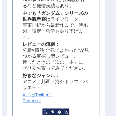
るなど発信実績もあり。
中でも
「ガンダム」シリーズの
世界観考察
はライフワーク。
宇宙世紀から最新作まで、時系
列・設定・哲学を掘り下げま
す。
レビューの流儀：
分析×情熱で“観てよかった”が見
つかる宝探し型レビュー。
迷ったときの「次の一本」に、
ぜひ立ち寄ってみてください。
好きなジャンル：
アニメ／邦画／海外ドラマ／バ
ラエティ
X（旧Twitter）
Pinterest