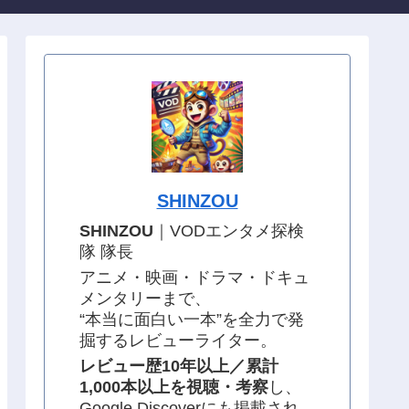
SHINZOU
SHINZOU
｜VODエンタメ探検
隊 隊長
アニメ・映画・ドラマ・ドキュ
メンタリーまで、
“本当に面白い一本”を全力で発
掘するレビューライター。
レビュー歴10年以上／累計
1,000本以上を視聴・考察
し、
Google Discoverにも掲載され