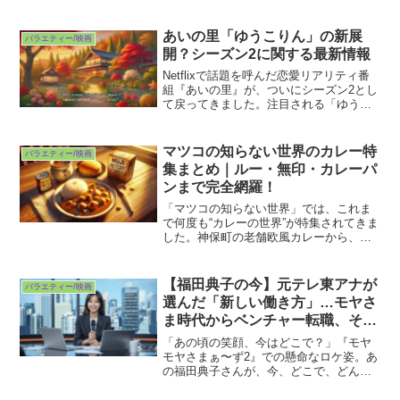
による主題歌「The IIIRD Eye」の制作が
発表されました！ジャズとロックを融合
させた異色の...
あいの里「ゆうこりん」の新展
バラエティー/映画
開？シーズン2に関する最新情報
Netflixで話題を呼んだ恋愛リアリティ番
組『あいの里』が、ついにシーズン2とし
て戻ってきました。注目される「ゆうこ
りん」の恋愛模様は、シーズン1でのたあ
坊との破局を経て、新たな展開を迎えて
います。今回は、ゆうこりんの心境の変
マツコの知らない世界のカレー特
バラエティー/映画
化、新メンバ...
集まとめ｜ルー・無印・カレーパ
ンまで完全網羅！
「マツコの知らない世界」では、これま
で何度も“カレーの世界”が特集されてきま
した。神保町の老舗欧風カレーから、全
国の絶品カレーパン、無印良品の本格レ
トルトカレーまで、マツコさんのリアク
ションとともに話題になった注目メニュ
【福田典子の今】元テレ東アナが
バラエティー/映画
ーが続々登場。この記...
選んだ「新しい働き方」…モヤさ
ま時代からベンチャー転職、そし
てその先へ
「あの頃の笑顔、今はどこで？」『モヤ
モヤさまぁ〜ず2』での懸命なロケ姿。あ
の福田典子さんが、今、どこで、どんな
人生を歩んでいるのか…。退社、離婚、
そして“3倍の給与”という転職後のリアル