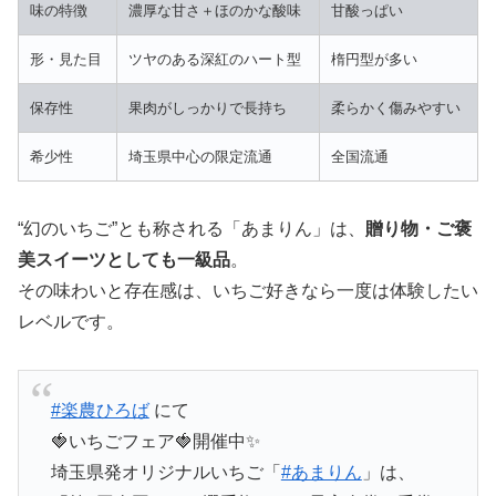
味の特徴
濃厚な甘さ＋ほのかな酸味
甘酸っぱい
形・見た目
ツヤのある深紅のハート型
楕円型が多い
保存性
果肉がしっかりで長持ち
柔らかく傷みやすい
希少性
埼玉県中心の限定流通
全国流通
“幻のいちご”とも称される「あまりん」は、
贈り物・ご褒
美スイーツとしても一級品
。
その味わいと存在感は、いちご好きなら一度は体験したい
レベルです。
#楽農ひろば
にて
🍓いちごフェア🍓開催中✨
埼玉県発オリジナルいちご「
#あまりん
」は、