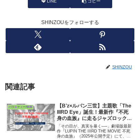
LINE
コピー
SHINZOUをフォローする
SHINZOU
関連記事
【B’z×ルパン三世】主題歌「The
バラエティー/映画
IIIRD Eye」誕生！最新作『不死
身の血族』に走るジャズロックの
衝撃
「その目が、真実を暴く──」劇場版最新
作『LUPIN THE IIIRD THE MOVIE 不死
身の血族』（2025年公開予定）にて、B’z