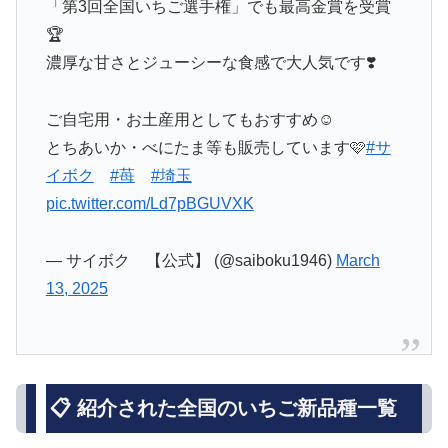
「第3回全国いちご選手権」でも最高金賞を受賞
🏆
濃厚な甘さとジューシーな食感で大人気です❣️
ご自宅用・お土産用としてもおすすめ☺️
とちあいか・べにたま等も販売しています🩷
#サ
イボク
#苺
#埼玉
pic.twitter.com/Ld7pBGUVXK
— サイボク 【公式】 (@saiboku1946)
March
13, 2025
📋 紹介された全国のいちご新品種一覧