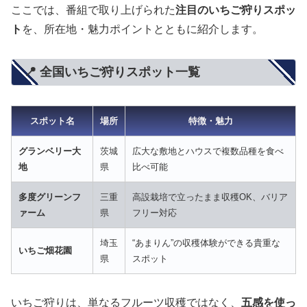
ここでは、番組で取り上げられた
注目のいちご狩りスポッ
ト
を、所在地・魅力ポイントとともに紹介します。
📍 全国いちご狩りスポット一覧
スポット名
場所
特徴・魅力
グランベリー大
茨城
広大な敷地とハウスで複数品種を食べ
地
県
比べ可能
多度グリーンフ
三重
高設栽培で立ったまま収穫OK、バリア
ァーム
県
フリー対応
埼玉
“あまりん”の収穫体験ができる貴重な
いちご畑花園
県
スポット
いちご狩りは、単なるフルーツ収穫ではなく、
五感を使っ