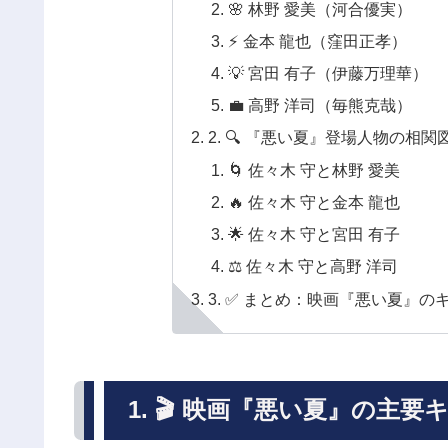
🌸 林野 愛美（河合優実）
⚡ 金本 龍也（窪田正孝）
💡 宮田 有子（伊藤万理華）
💼 高野 洋司（毎熊克哉）
2. 🔍 『悪い夏』登場人物の相関
🌀 佐々木 守と林野 愛美
🔥 佐々木 守と金本 龍也
🌟 佐々木 守と宮田 有子
⚖️ 佐々木 守と高野 洋司
3. ✅ まとめ：映画『悪い夏』
1. 🎬 映画『悪い夏』の主