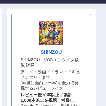
SHINZOU
SHINZOU
｜VODエンタメ探検
隊 隊長
アニメ・映画・ドラマ・ドキュ
メンタリーまで、
“本当に面白い一本”を全力で発
掘するレビューライター。
レビュー歴10年以上／累計
1,000本以上を視聴・考察
し、
Google Discoverにも掲載され