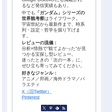
るなど発信実績もあり。
中でも
「ガンダム」シリーズの
世界観考察
はライフワーク。
宇宙世紀から最新作まで、時系
列・設定・哲学を掘り下げま
す。
レビューの流儀：
分析×情熱で“観てよかった”が見
つかる宝探し型レビュー。
迷ったときの「次の一本」に、
ぜひ立ち寄ってみてください。
好きなジャンル：
アニメ／邦画／海外ドラマ／バ
ラエティ
X（旧Twitter）
Pinterest