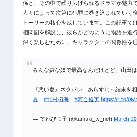
係と、その中で繰り広げられるドラマが魅力
人々によって次第に犯罪に巻き込まれていく
トーリーの核心を成しています。この記事で
相関図を解説し、彼らがどのように物語を進
深く楽しむために、キャラクターの関係性を
みんな嫌な奴で最高なんだけどど、山田
『悪い夏』ネタバレ！あらすじ～結末を相関
夏
#北村拓海
#河合優実
https://t.co
— てれびつ子 (@tamaki_tv_net)
March 19