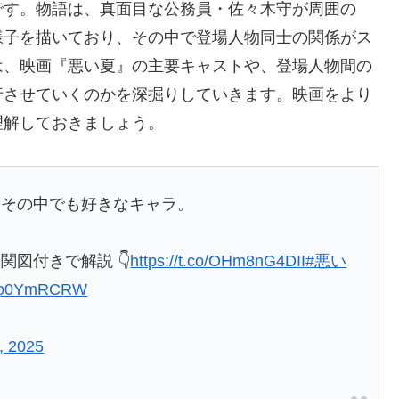
です。物語は、真面目な公務員・佐々木守が周囲の
様子を描いており、その中で登場人物同士の関係がス
は、映画『悪い夏』の主要キャストや、登場人物間の
行させていくのかを深掘りしていきます。映画をより
理解しておきましょう。
はその中でも好きなキャラ。
図付きで解説 👇
https://t.co/OHm8nG4DII
#悪い
/0Mo0YmRCRW
, 2025