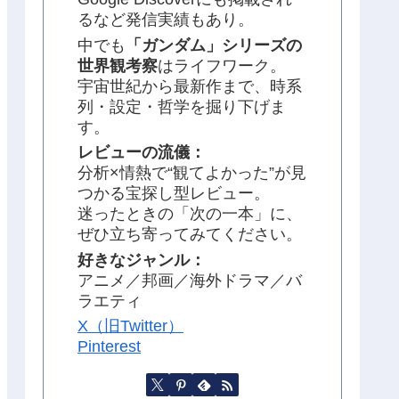
るなど発信実績もあり。
中でも
「ガンダム」シリーズの
世界観考察
はライフワーク。
宇宙世紀から最新作まで、時系
列・設定・哲学を掘り下げま
す。
レビューの流儀：
分析×情熱で“観てよかった”が見
つかる宝探し型レビュー。
迷ったときの「次の一本」に、
ぜひ立ち寄ってみてください。
好きなジャンル：
アニメ／邦画／海外ドラマ／バ
ラエティ
X（旧Twitter）
Pinterest