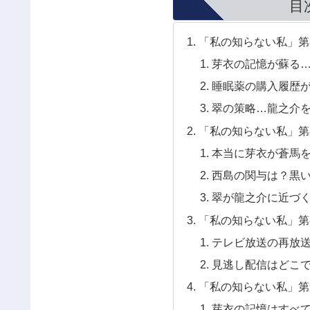
目
「私の知らない私」第
芽衣の記憶が蘇る
睡眠薬の購入履歴
翠の策略…龍之介
「私の知らない私」第
本当に芽衣が蒼馬
西島の関与は？黒
翠が龍之介に近づ
「私の知らない私」第
テレビ放送の再放
見逃し配信はどこ
「私の知らない私」第
芽衣の記憶はすべ