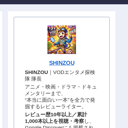
SHINZOU
SHINZOU
｜VODエンタメ探検
隊 隊長
アニメ・映画・ドラマ・ドキュ
メンタリーまで、
“本当に面白い一本”を全力で発
掘するレビューライター。
レビュー歴10年以上／累計
1,000本以上を視聴・考察
し、
Google Discoverにも掲載され