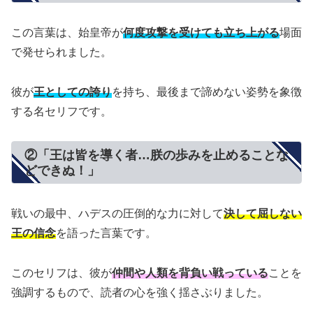
この言葉は、始皇帝が
何度攻撃を受けても立ち上がる
場面
で発せられました。
彼が
王としての誇り
を持ち、最後まで諦めない姿勢を象徴
する名セリフです。
②「王は皆を導く者…朕の歩みを止めることな
どできぬ！」
戦いの最中、ハデスの圧倒的な力に対して
決して屈しない
王の信念
を語った言葉です。
このセリフは、彼が
仲間や人類を背負い戦っている
ことを
強調するもので、読者の心を強く揺さぶりました。