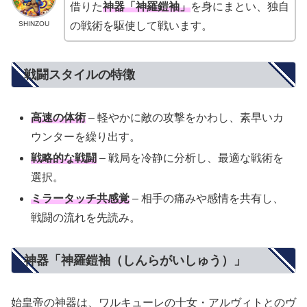
借りた
神器「神羅鎧袖」
を身にまとい、独自
SHINZOU
の戦術を駆使して戦います。
戦闘スタイルの特徴
高速の体術
– 軽やかに敵の攻撃をかわし、素早いカ
ウンターを繰り出す。
戦略的な戦闘
– 戦局を冷静に分析し、最適な戦術を
選択。
ミラータッチ共感覚
– 相手の痛みや感情を共有し、
戦闘の流れを先読み。
神器「神羅鎧袖（しんらがいしゅう）」
始皇帝の神器は、ワルキューレの十女・アルヴィトとのヴ