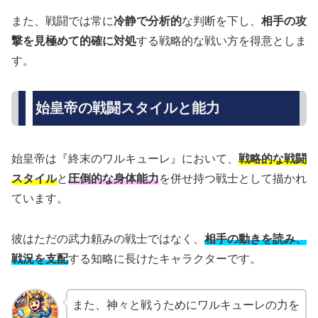
また、戦闘では常に
冷静で分析的
な判断を下し、
相手の攻
撃を見極めて的確に対処
する戦略的な戦い方を得意としま
す。
始皇帝の戦闘スタイルと能力
始皇帝は『終末のワルキューレ』において、
戦略的な戦闘
スタイル
と
圧倒的な身体能力
を併せ持つ戦士として描かれ
ています。
彼はただの武力頼みの戦士ではなく、
相手の動きを読み、
戦況を支配
する知略に長けたキャラクターです。
また、神々と戦うためにワルキューレの力を