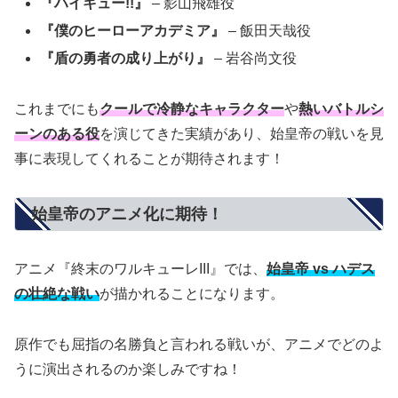
『ハイキュー!!』
– 影山飛雄役
『僕のヒーローアカデミア』
– 飯田天哉役
『盾の勇者の成り上がり』
– 岩谷尚文役
これまでにも
クールで冷静なキャラクター
や
熱いバトルシ
ーンのある役
を演じてきた実績があり、始皇帝の戦いを見
事に表現してくれることが期待されます！
始皇帝のアニメ化に期待！
アニメ『終末のワルキューレIII』では、
始皇帝 vs ハデス
の壮絶な戦い
が描かれることになります。
原作でも屈指の名勝負と言われる戦いが、アニメでどのよ
うに演出されるのか楽しみですね！