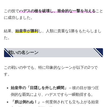
この技で
ハデスの槍を破壊し、致命的な一撃を与える
こと
に成功しました。
結果、
始皇帝が勝利
し、人類に貴重な1勝をもたらしまし
た。
戦いの名シーン
この戦いの中でも、特に印象的なシーンが以下の2つで
す。
始皇帝の「目隠しを外した瞬間」
– 彼の目が放つ圧
倒的な覇気により、ハデスですら一瞬動揺する。
「朕は倒れぬ！」
– 何度倒されても立ち上がる始皇