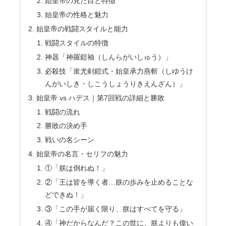
始皇帝の見た目と特徴
始皇帝の性格と魅力
始皇帝の戦闘スタイルと能力
戦闘スタイルの特徴
神器「神羅鎧袖（しんらがいしゅう）」
必殺技「蚩尤剣鎧式・始皇承力燕斬（しゆうけ
んがいしき・しこうしょうりきえんざん）」
始皇帝 vs ハデス｜第7回戦の詳細と勝敗
戦闘の流れ
勝敗の決め手
戦いの名シーン
始皇帝の名言・セリフの魅力
①「朕は倒れぬ！」
②「王は皆を導く者…朕の歩みを止めることな
どできぬ！」
③「この手が届く限り、朕はすべてを守る」
④「神だからなんだ？この世に、朕よりも偉い