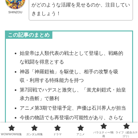
がどのような活躍を見せるのか、注目してい
SHINZOU
きましょう！
この記事のまとめ
始皇帝は人類代表の戦士として登場し、戦略的
な戦闘を得意とする
神器「神羅鎧袖」を駆使し、相手の攻撃を吸
収・利用する特殊能力を持つ
第7回戦でハデスと激突し、「蚩尤剣鎧式・始皇
承力燕斬」で勝利
アニメ第3期で登場予定、声優は石川界人が担当
今後の物語でも再登場の可能性があり、さらな
る活躍が期待される
バラエティー/映
ライフ（総合カテ
WOWWOW特集
ガンダム特集
ドラマ
アニメ
画
ゴリ）