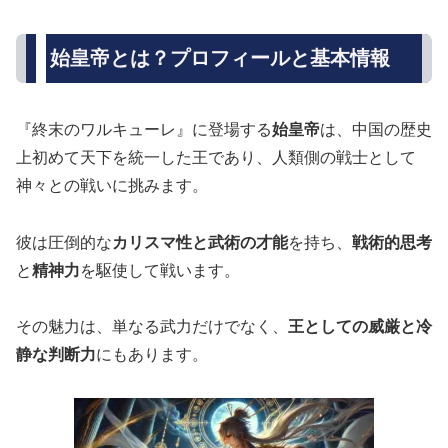
始皇帝とは？プロフィールと基本情報
『終末のワルキューレ』に登場する
始皇帝
は、中国の歴史
上初めて天下を統一した王であり、人類側の戦士として
神々との戦いに挑みます。
彼は圧倒的な
カリスマ性と武術の才能
を持ち、
戦術的思考
と
精神力
を駆使して戦います。
その魅力は、単なる武力だけでなく、
王としての威厳と冷
静な判断力
にもあります。