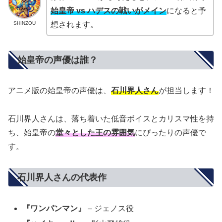
始皇帝 vs ハデスの戦いがメイン
になると予
SHINZOU
想されます。
始皇帝の声優は誰？
アニメ版の始皇帝の声優は、
石川界人さん
が担当します！
石川界人さんは、落ち着いた低音ボイスとカリスマ性を持
ち、始皇帝の
堂々とした王の雰囲気
にぴったりの声優で
す。
石川界人さんの代表作
『ワンパンマン』
– ジェノス役