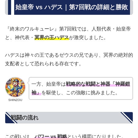
始皇帝 vs ハデス｜第7回戦の詳細と勝敗
『終末のワルキューレ』第7回戦では、人類代表・始皇帝
と、神代表・
冥界の王ハデス
が激突しました。
ハデスは神々の王であるゼウスの兄であり、冥界の絶対的
支配者として恐れられる存在です。
一方、始皇帝は
戦略的な戦闘と神器「神羅鎧
袖」
を駆使し、この強敵に挑みました。
SHINZOU
戦闘の流れ
この戦いは、
パワー vs 戦略
という構図になりました。