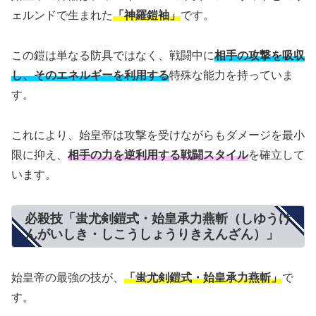
ェルンドで生まれた
「神羅鎧袖」
です。
この鎧は単なる防具ではなく、戦闘中に
相手の攻撃を吸収
し、そのエネルギーを利用する
特殊な能力を持っていま
す。
これにより、始皇帝は攻撃を受けながらもダメージを最小
限に抑え、
相手の力を逆利用する戦闘スタイル
を確立して
います。
必殺技「蚩尤剣鎧式・始皇承力燕斬（しゆうけ
んがいしき・しこうしょうりきえんざん）」
始皇帝の最強の技が、
「蚩尤剣鎧式・始皇承力燕斬」
で
す。