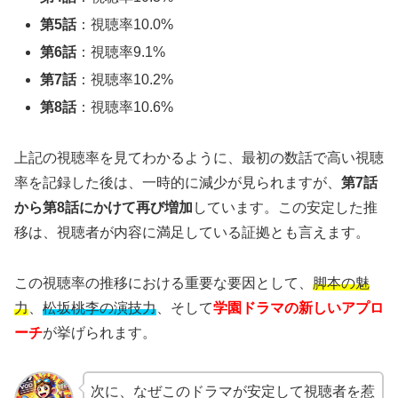
第5話
：視聴率10.0%
第6話
：視聴率9.1%
第7話
：視聴率10.2%
第8話
：視聴率10.6%
上記の視聴率を見てわかるように、最初の数話で高い視聴
率を記録した後は、一時的に減少が見られますが、
第7話
から第8話にかけて再び増加
しています。この安定した推
移は、視聴者が内容に満足している証拠とも言えます。
この視聴率の推移における重要な要因として、
脚本の魅
力
、
松坂桃李の演技力
、そして
学園ドラマの新しいアプロ
ーチ
が挙げられます。
次に、なぜこのドラマが安定して視聴者を惹