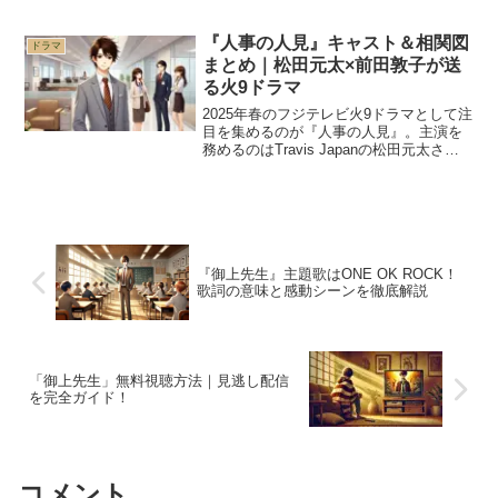
SNSがざわついた。「痛いほどわかる」
「これは刺さる」「笑いながら泣いた」
…そんな声がタイムラインを埋め尽くし
『人事の人見』キャスト＆相関図
ドラマ
ていく。主演は綾瀬はる...
まとめ｜松田元太×前田敦子が送
る火9ドラマ
2025年春のフジテレビ火9ドラマとして注
目を集めるのが『人事の人見』。主演を
務めるのはTravis Japanの松田元太さ
ん。人事部という“会社の裏の主役”とも言
える立場で、悩みや葛藤、そして理不尽
に向き合うヒューマンストーリーです。
この...
『御上先生』主題歌はONE OK ROCK！
歌詞の意味と感動シーンを徹底解説
「御上先生」無料視聴方法｜見逃し配信
を完全ガイド！
コメント