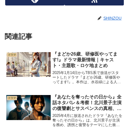
SHINZOU
関連記事
『まどか26歳、研修医やってま
ドラマ
す!』ドラマ最新情報｜キャス
ト・主題歌・ロケ地まとめ
2025年1月14日からTBS系で放送がスタ
ートしたドラマ『まどか26歳、研修医や
ってます!』。本作は、水谷緑による人気
原作を基に、医療現場で奮闘する若手研
修医・まどかの成長を描く感動作です。
本記事では、ドラマのキャスト、主題
『あなたを奪ったその日から』全
ドラマ
歌、視聴率、ロ...
話ネタバレ＆考察！北川景子主演
の復讐劇とサスペンスの真相、結
末予想を徹底解説
2025年4月に放送されたドラマ『あなたを
奪ったその日から』は、北川景子が主演
を務め、誘拐と復讐をテーマにした衝撃