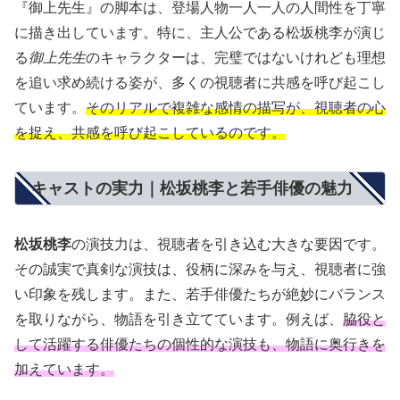
『御上先生』の脚本は、登場人物一人一人の人間性を丁寧
に描き出しています。特に、主人公である松坂桃李が演じ
る
御上先生
のキャラクターは、完璧ではないけれども理想
を追い求め続ける姿が、多くの視聴者に共感を呼び起こし
ています。
そのリアルで複雑な感情の描写が、視聴者の心
を捉え、共感を呼び起こしているのです。
キャストの実力｜松坂桃李と若手俳優の魅力
松坂桃李
の演技力は、視聴者を引き込む大きな要因です。
その誠実で真剣な演技は、役柄に深みを与え、視聴者に強
い印象を残します。また、若手俳優たちが絶妙にバランス
を取りながら、物語を引き立てています。例えば、
脇役と
して活躍する俳優たちの個性的な演技も、物語に奥行きを
加えています。