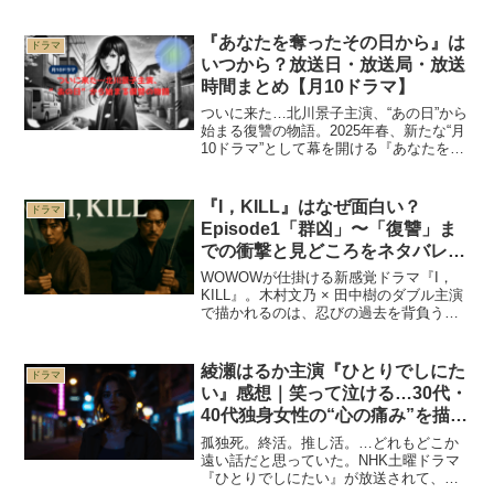
的なサスペンスです。このドラマはオリ
ジナル脚本で、実話や元事件に基づいて
いないものの、そのリアルな描写と深い
『あなたを奪ったその日から』は
ドラマ
テーマが視聴者の心...
いつから？放送日・放送局・放送
時間まとめ【月10ドラマ】
ついに来た…北川景子主演、“あの日”から
始まる復讐の物語。2025年春、新たな“月
10ドラマ”として幕を開ける『あなたを奪
ったその日から』。食品事故で最愛の娘
を失った母が、ある家族への復讐を誓う
――。息を呑む心理戦と、母性の葛藤が
『I，KILL』はなぜ面白い？
ドラマ
交錯する注...
Episode1「群凶」〜「復讐」ま
での衝撃と見どころをネタバレあ
りで語る｜キャスト情報も！
WOWOWが仕掛ける新感覚ドラマ『I，
KILL』。木村文乃 × 田中樹のダブル主演
で描かれるのは、忍びの過去を背負う母
と、人ならざる者に変貌した青年が交錯
する“和風サバイバルスリラー”です。物語
は、薬を求めて旅に出る母・お凛と、彼
綾瀬はるか主演『ひとりでしにた
ドラマ
女を取り巻...
い』感想｜笑って泣ける…30代・
40代独身女性の“心の痛み”を描く
NHK土曜ドラマ
孤独死。終活。推し活。…どれもどこか
遠い話だと思っていた。NHK土曜ドラマ
『ひとりでしにたい』が放送されて、