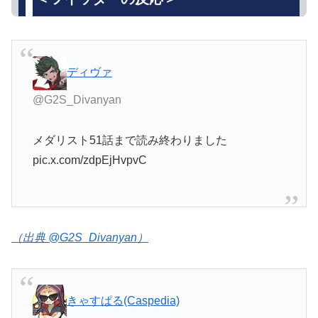
ディヴァ
@G2S_Divanyan
メダリスト51話まで読み終わりました
pic.x.com/zdpEjHvpvC
（出典 @G2S_Divanyan）
きゃすぱる(Caspedia)