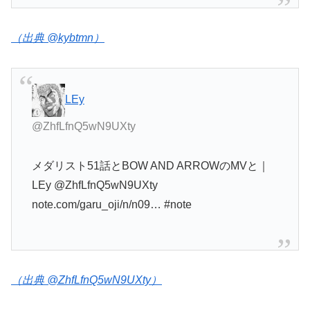
（出典 @kybtmn）
LEy
@ZhfLfnQ5wN9UXty
メダリスト51話とBOW AND ARROWのMVと｜
LEy @ZhfLfnQ5wN9UXty
note.com/garu_oji/n/n09… #note
（出典 @ZhfLfnQ5wN9UXty）