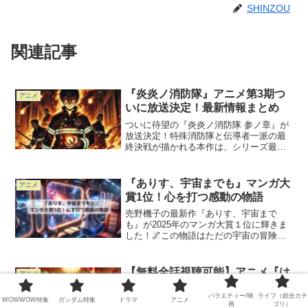
SHINZOU
関連記事
『炎炎ノ消防隊』アニメ第3期つ
アニメ
いに放送決定！最新情報まとめ
ついに待望の『炎炎ノ消防隊 参ノ章』が
放送決定！特殊消防隊と伝導者一派の最
終決戦が描かれる本作は、シリーズ最大
級のクライマックスを迎えます。この記
事では、放送日・キャスト・主題歌・ス
トーリーの見どころを徹底解説！最終章
『ありす、宇宙までも』マンガ大
アニメ
の熱い戦いを見逃さない...
賞1位！心を打つ感動の物語
売野機子の最新作『ありす、宇宙まで
も』が2025年のマンガ大賞１位に輝きま
した！🌌この物語はただの宇宙の冒険で
はありません。心に深く響くキャラクタ
ーたちの成長と絆が描かれ、ページをめ
くるたびに感動が広がります。宇宙を舞
【無料全話視聴可能】アニメ『は
アニメ
台にした壮大なストーリ...
たらく細胞』の声優キャスト＆見
バラエティー/映
ライフ（総合カテ
どころガイド
WOWWOW特集
ガンダム特集
ドラマ
アニメ
画
ゴリ）