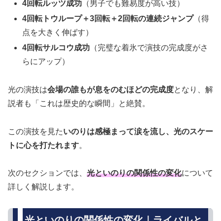
4回転ルッツ成功
（男子でも難易度が高い技）
4回転トウループ＋3回転＋2回転の連続ジャンプ
（得
点を大きく伸ばす）
4回転サルコウ成功
（完璧な着氷で演技の完成度がさ
らにアップ）
光の演技は
会場の誰もが息をのむほどの完成度
となり、解
説者も「これは歴史的な瞬間」と絶賛。
この演技を見た
いのりは感極まって涙を流し、光のスケー
トに心を打たれます
。
次のセクションでは、
光といのりの関係性の変化
について
詳しく解説します。
光といのりの関係性の変化｜ライバルと