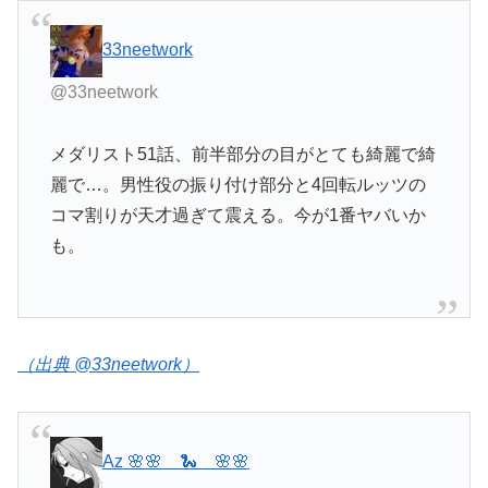
33neetwork
@33neetwork
メダリスト51話、前半部分の目がとても綺麗で綺
麗で…。男性役の振り付け部分と4回転ルッツの
コマ割りが天才過ぎて震える。今が1番ヤバいか
も。
（出典 @33neetwork）
Az 🌸🌸 🐍 🌸🌸