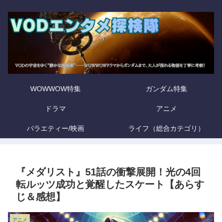
WOWWOW特集
ガンダム特集
ドラマ
アニメ
バラエティー/映画
ライフ（総合カテゴリ）
『メダリスト』51話の衝撃展開！光の4回
転ルッツ成功と覚醒したスケート【あらす
じ＆感想】
アニメ