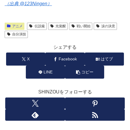
（出典 @123Ningen）
アニメ
伝説級
光覚醒
戦い開始
涙の決意
自分演技
シェアする
X
Facebook
はてブ
LINE
コピー
SHINZOUをフォローする