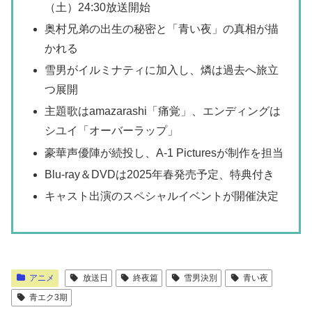
（土）24:30放送開始
奥村兄弟の出生の秘密と「青い夜」の真相が描
かれる
雪男がイルミナティに加入し、燐は過去へ旅立
つ展開
主題歌はamazarashi「痛覚」、エンディングは
シユイ「オーバーラップ」
豪華声優陣が続投し、A-1 Picturesが制作を担当
Blu-ray＆DVDは2025年春発売予定、特典付き
キャスト出演のスペシャルイベントが開催決定
アニメ
放送日
終夜篇
雪男決別
青い夜
青エク3期