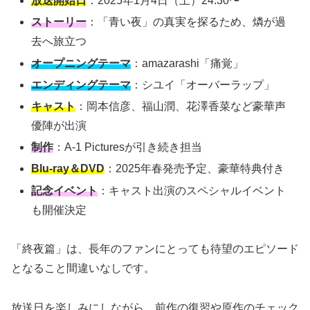
放送開始日
：2025年1月4日（土）24:30〜
ストーリー
：「青い夜」の真実を探るため、燐が過
去へ旅立つ
オープニングテーマ
：amazarashi「痛覚」
エンディングテーマ
：シユイ「オーバーラップ」
キャスト
：岡本信彦、福山潤、花澤香菜など豪華声
優陣が出演
制作
：A-1 Picturesが引き続き担当
Blu-ray＆DVD
：2025年春発売予定、豪華特典付き
記念イベント
：キャスト出演のスペシャルイベント
も開催決定
「終夜篇」は、長年のファンにとっても待望のエピソード
となること間違いなしです。
放送日を楽しみにしながら、前作の復習や原作のチェック