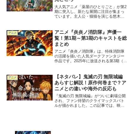
大人気アニメ「薬屋のひとりごと」が第2
期に突入し、新たな展開に注目が集まっ
ています。主人公・猫猫を演じる悠木碧
さんのインタビューでは、キャラクター
の成長や物語の進化について詳しく語ら
れました。この記事では、インタビュー
アニメ『炎炎ノ消防隊』声優一
アニメ
内容や第2期の注目ポイ...
覧！第1期～第3期のキャストを総
まとめ
アニメ『炎炎ノ消防隊』は、特殊消防隊
の活躍を描いた人気ダークファンタジー
作品です。2025年に放送される第3期（参
ノ章）を含め、これまでのシリーズに登
場したキャラクターと、その声を担当す
る豪華声優陣をまとめました。第1期・第
【ネタバレ】鬼滅の刃 無限城編
アニメ
2期・第3期の各...
あらすじ解説！原作何巻まで？ア
ニメとの違いや海外の反応も
『鬼滅の刃 無限城編』がついに劇場公開
され、ファン待望のクライマックスバト
ルが描かれました。この記事では、映画
第一章「猗窩座再来」で描かれた主要な
戦闘・キャラクターの動向・原作との違
いを、ネタバレありでやさしく丁寧に解
説していきます。どこま...