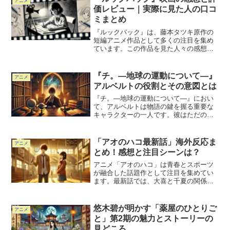
アニメ
価レビュー｜実際に見た人の口コ
ミまとめ
『ルックバック』は、藤本タツキ原作の
短編アニメ作品として多くの注目を集め
ています。この作品を見た人々の感想や
評価はどのようなものなのでしょうか。
本記事では、『ルックバック』の映画と
しての魅力や評価ポイントを深掘りし、
『チ。―地球の運動について―』
アニメ
実際に視聴した人々の口コ...
アルベルトの役割とその意図とは
『チ。―地球の運動について―』におい
て、アルベルトは物語の鍵を握る重要な
キャラクターの一人です。彼はただの学
者ではなく、地動説の真理を巡る激動の
時代の中で独自の信念と目的を持って行
動しています。アルベルトの言動や選択
「アオのハコ最新話」海外反応ま
アニメ
には、どのような意図が隠...
とめ！感想と注目シーンは？
アニメ「アオのハコ」は青春とスポーツ
が融合した話題作として注目を集めてい
ます。最新話では、大喜と千夏の関係の
進展や感情の動きが描かれ、多くの視聴
者を引きつけました。本記事では、最新
話に対する海外の反応や注目されたシー
悠木碧が明かす「薬屋のひとりご
アニメ
ン、視聴者の感想を詳しく...
と」第2期の魅力とストーリーの
見どころ