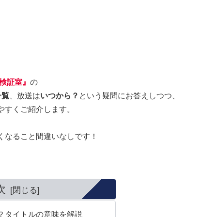
査検証室』
の
一覧
、放送は
いつから？
という疑問にお答えしつつ、
やすくご紹介します。
くなること間違いなしです！
次
？タイトルの意味を解説