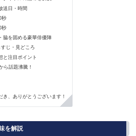
放送日・時間
0秒
0秒
・脇を固める豪華俳優陣
らすじ・見どころ
想と注目ポイント
前から話題沸騰！
だき、ありがとうございます！
味を解説