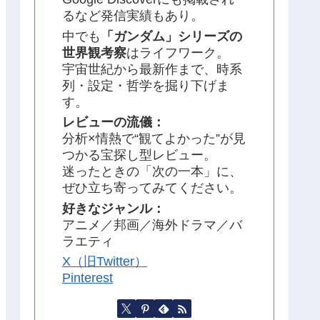
るなど発信実績もあり。
中でも
「ガンダム」シリーズの
世界観考察
はライフワーク。
宇宙世紀から最新作まで、時系
列・設定・哲学を掘り下げま
す。
レビューの流儀：
分析×情熱で“観てよかった”が見
つかる宝探し型レビュー。
迷ったときの「次の一本」に、
ぜひ立ち寄ってみてください。
好きなジャンル：
アニメ／邦画／海外ドラマ／バ
ラエティ
X（旧Twitter）
Pinterest