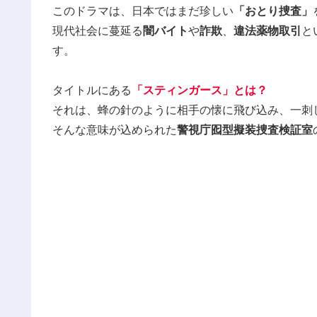
このドラマは、日本ではまだ珍しい
「おとり捜査」
現代社会に蔓延る
闇バイト
や
詐欺
、
違法薬物取引
と
す。
タイトルにある
「スティンガース」とは？
それは、蜂の針のように相手の懐に飛び込み、一刺
そんな意味が込められた
警視庁囮型擬装捜査検証室