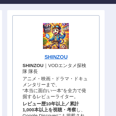
SHINZOU
SHINZOU
｜VODエンタメ探検
隊 隊長
アニメ・映画・ドラマ・ドキュ
メンタリーまで、
“本当に面白い一本”を全力で発
掘するレビューライター。
レビュー歴10年以上／累計
1,000本以上を視聴・考察
し、
Google Discoverにも掲載され