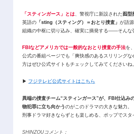
「スティンガース」とは
、警視庁に新設された
囮型
英語の
「sting（スティング）＝おとり捜査」
が語源
組織の中枢に切り込み、確実に摘発する――そんな
FBIなどアメリカでは一般的なおとり捜査の手法
を
公式の番組ページでも「爽快感のあるスリリングな
方はぜひ公式サイトもチェックしてみてくださいね
▶︎
フジテレビ公式サイトはこちら
異端の捜査チーム“スティンガース”が、FBI仕込
物犯罪に立ち向かう
のがこのドラマの大きな魅力。
刑事ドラマ好きならずとも楽しめる、ポップでスタ
SHINZOUコメント：