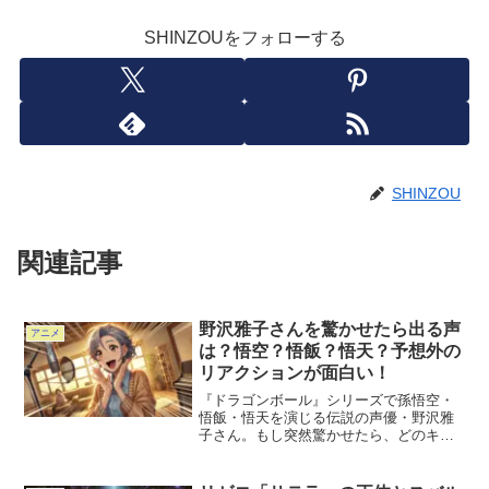
SHINZOUをフォローする
SHINZOU
関連記事
野沢雅子さんを驚かせたら出る声
アニメ
は？悟空？悟飯？悟天？予想外の
リアクションが面白い！
『ドラゴンボール』シリーズで孫悟空・
悟飯・悟天を演じる伝説の声優・野沢雅
子さん。もし突然驚かせたら、どのキャ
ラの声が飛び出すのでしょうか？悟空の
「オッス！」なのか、悟飯の「えぇ
っ!?」なのか、それとも悟天の可愛らし