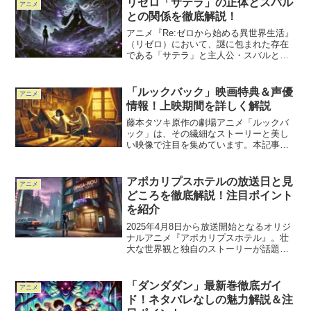
リゼロ「サテラ」の正体とスバル
アニメ
い声？この記事では、野沢雅...
との関係を徹底解説！
アニメ『Re:ゼロから始める異世界生活』
（リゼロ）において、謎に包まれた存在
である「サテラ」と主人公・スバルとの
関係は、ファンの間でも大きな注目を集
めています。サテラは「嫉妬の魔女」と
して世界に恐れられる存在ですが、その
「ルックバック」映画特典＆声優
アニメ
正体やスバルに対する...
情報！上映期間を詳しく解説
藤本タツキ原作の劇場アニメ「ルックバ
ック」は、その繊細なストーリーと美し
い映像で注目を集めています。本記事で
は、映画の入場者特典、主要キャストの
声優情報、そして気になる劇場での上映
期間について詳しく解説します。作品を
アポカリプスホテルの放送日と見
アニメ
より楽しむための情報を余...
どころを徹底解説！注目ポイント
を紹介
2025年4月8日から放送開始となるオリジ
ナルアニメ『アポカリプスホテル』。壮
大な世界観と独自のストーリーが話題を
集めています。本記事では、放送スケジ
ュールや視聴方法、登場キャラクター、
制作陣、主題歌など、気になるポイント
「ダンダダン」最新巻徹底ガイ
アニメ
を徹底解説！さらに...
ド！ネタバレなしの魅力解説＆注