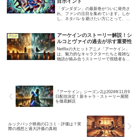
目ポイント
「ダンダダン」の最新巻がついに発売さ
れ、ファンの注目を集めています。しか
し、ネタバレを避けたい方にとって、新
巻をどのように楽しむべきかは悩ましい
ポイントかもしれません。本記事では、
「ダンダダン」最新巻の魅力をネタバレ
アーケインのストーリー解説！シ
アニメ
なしで徹底解説し、見どこ...
ルコとヴァイの過去が示す重要性
Netflixの大ヒットアニメ「アーケイン」
は、魅力的なキャラクターたちと複雑な
物語が絡み合うストーリーで視聴者を魅
了しました。特に、シルコとヴァイの過
去は、物語の背景を理解する上で重要な
要素として描かれています。この記事で
は、シルコとヴァ...
『アーケイン』シーズン2は2024年11月9
日配信決定！新キャラ・ストーリー展開
を徹底解説
ルックバック映画の口コミ・評価は？実
際の感想と過大評価の真相