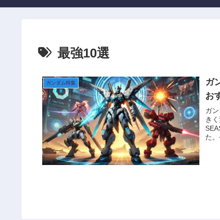
最強10選
ガ
ガンダム特集
お
ガン
きく
SE
た。