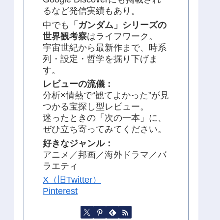
るなど発信実績もあり。
中でも
「ガンダム」シリーズの
世界観考察
はライフワーク。
宇宙世紀から最新作まで、時系
列・設定・哲学を掘り下げま
す。
レビューの流儀：
分析×情熱で“観てよかった”が見
つかる宝探し型レビュー。
迷ったときの「次の一本」に、
ぜひ立ち寄ってみてください。
好きなジャンル：
アニメ／邦画／海外ドラマ／バ
ラエティ
X（旧Twitter）
Pinterest