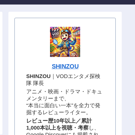
SHINZOU
SHINZOU
｜VODエンタメ探検
隊 隊長
アニメ・映画・ドラマ・ドキュ
メンタリーまで、
“本当に面白い一本”を全力で発
掘するレビューライター。
レビュー歴10年以上／累計
1,000本以上を視聴・考察
し、
Google Discoverにも掲載され